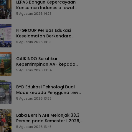
LEPAS Bangun Kepercayaan
Konsumen Indonesia lewat
Pengalaman Berkendara
5 Agustus 2026 14:23
hingga Layanan Purnajual
FIFGROUP Perluas Edukasi
Keselamatan Berkendara
Lewat Program FABL di GIIAS
5 Agustus 2026 14:19
2026
GAIKINDO Serahkan
Kepemimpinan AAF kepada
Malaysia, Perkuat Kolaborasi
5 Agustus 2026 13:54
Industri Otomotif ASEAN
BYD Edukasi Teknologi Dual
Mode kepada Pengguna Lewat
Komunitas BEYOND di GIIAS
5 Agustus 2026 13:53
2026
Laba Bersih AHI Melonjak 33,3
Persen pada Semester I 2026,
Ekspansi AZKO Berlanjut hingga
5 Agustus 2026 13:45
Toko ke-276