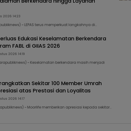
galaman Berkendara hingga Layanan
s 2026 14:23
ubliknews) ~ LEPAS terus memperkuat langkahnya di…
erluas Edukasi Keselamatan Berkendara
ram FABL di GIIAS 2026
stus 2026 14:19
rapubliknews) ~ Keselamatan berkendara masih menjadi
erangkatkan Sekitar 100 Member Umrah
esiasi atas Prestasi dan Loyalitas
stus 2026 14:17
publiknews) ~ Moorlife memberikan apresiasi kepada sekitar…