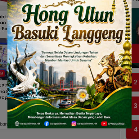
Peristiwa
abilitas Sektor Jasa
Deep Talk dr Aisah Dahlan
an Tetap Terjaga,
Hadir di Surabaya, Bahas
n Pengawasan Bursa
Pentingnya Memahami
 Mulai 2027
Pasangan dalam
Membangun Hubungan
Harmonis
al
Peristiwa
2
P Perluas Edukasi
Moorlife Berangkatkan
matan Berkendara
Sekitar 100 Member Umrah
rogram FABL di GIIAS
sebagai Apresiasi atas
Prestasi dan Loyalitas
3
kan.
Ruas yang wajib ditandai
*
4