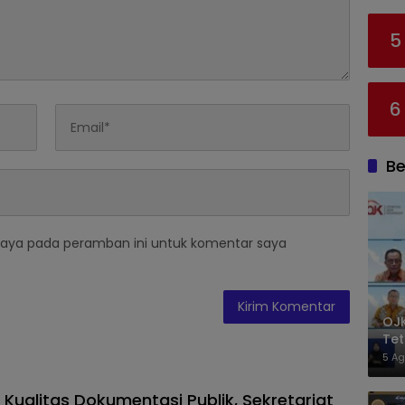
5
6
Be
saya pada peramban ini untuk komentar saya
OJK
Tet
Bur
5 Ag
 Kualitas Dokumentasi Publik, Sekretariat