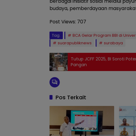
berbagai inisiatif sosial melalui pay
budaya, pemberdayaan masyarakat, h
Post Views:
707
Tag:
BCA Gelar Program BBI di Unive
suarapubliknews
surabaya
Tutup JCFF 2025, BI Soroti Pote
Pangan
Pos Terkait