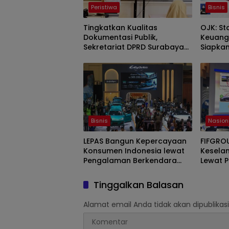
Peristiwa
Bisnis
Tingkatkan Kualitas
OJK: St
Dokumentasi Publik,
Keuang
Sekretariat DPRD Surabaya
Siapka
Gelar Mini Workshop
Mineral
Fotografi
Bisnis
Nasion
LEPAS Bangun Kepercayaan
FIFGROU
Konsumen Indonesia lewat
Kesela
Pengalaman Berkendara
Lewat P
hingga Layanan Purnajual
2026
Tinggalkan Balasan
Alamat email Anda tidak akan dipublikasi