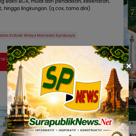
ung Bakti BCA, mulai dari pendidikan, kesehatan,
ingga lingkungan. (q cox, tama dini)
rsitas Katolik Widya Mandala Surabaya
nsi Kopi dan Cokelat Jawa Timur untuk Hilirisasi
Po