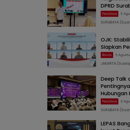
DPRD Surab
Peristiwa
5 Agu
SURABAYA (Suara
OJK: Stabi
Siapkan Pe
Bisnis
5 Agustu
JAKARTA (Suara
Deep Talk 
Pentingny
Hubungan 
Peristiwa
5 Agu
SURABAYA (Suar
LEPAS Ban