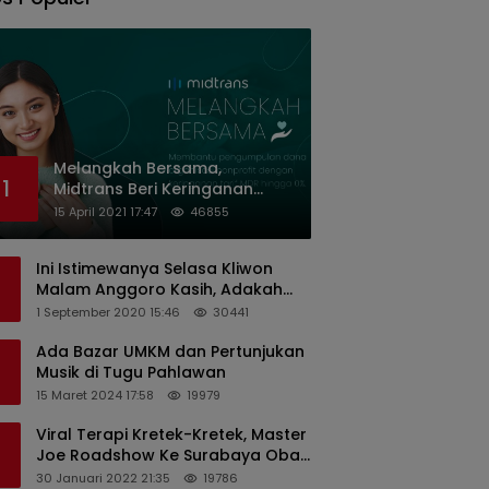
Melangkah Bersama,
1
Midtrans Beri Keringanan
Biaya Transaksi ke Organisasi
15 April 2021 17:47
46855
Nirlaba Indonesia
Ini Istimewanya Selasa Kliwon
Malam Anggoro Kasih, Adakah
Kaitannya dengan Keputusan
1 September 2020 15:46
30441
PDIP?
Ada Bazar UMKM dan Pertunjukan
Musik di Tugu Pahlawan
15 Maret 2024 17:58
19979
Viral Terapi Kretek-Kretek, Master
Joe Roadshow Ke Surabaya Obati
Pasien Sekaligus Edukasi
30 Januari 2022 21:35
19786