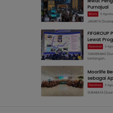
lewat Pen
Purnajual
Bisnis
5 Agustu
JAKARTA (Suarap
FIFGROUP P
Lewat Prog
Nasional
5 Agu
TANGERANG (Sua
tantangan…
Moorlife B
sebagai Apr
Peristiwa
5 Agu
SURABAYA (Suara