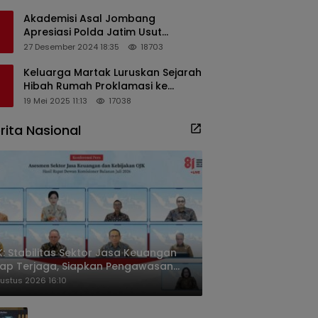
Masyarakat
Akademisi Asal Jombang
Apresiasi Polda Jatim Usut
Dugaan Korupsi Pengisian
27 Desember 2024 18:35
18703
Perangkat Desa di Kediri
Keluarga Martak Luruskan Sejarah
Hibah Rumah Proklamasi ke
Soekarno
19 Mei 2025 11:13
17038
rita Nasional
: Stabilitas Sektor Jasa Keuangan
ap Terjaga, Siapkan Pengawasan
sa Mineral Mulai 2027
ustus 2026 16:10