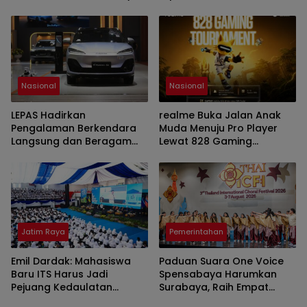
yang Lebih Relevan bagi
Banyuwangi
Masyarakat Indonesia
Nasional
Nasional
LEPAS Hadirkan
realme Buka Jalan Anak
Pengalaman Berkendara
Muda Menuju Pro Player
Langsung dan Beragam
Lewat 828 Gaming
Program Spesial di GIIAS
Tournament
2026
Jatim Raya
Pemerintahan
Emil Dardak: Mahasiswa
Paduan Suara One Voice
Baru ITS Harus Jadi
Spensabaya Harumkan
Pejuang Kedaulatan
Surabaya, Raih Empat
Teknologi Indonesia
Penghargaan di Thailand