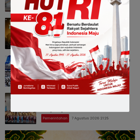
Nasional
8 Agustus 2026 13:40
realme Buka Jalan Anak Muda Menuju
Pro Player Lewat 828 Gaming
Tournament
Nasional
8 Agustus 2026 13:37
Emil Dardak: Mahasiswa Baru ITS Harus
Jadi Pejuang Kedaulatan Teknologi
Indonesia
Jatim Raya
8 Agustus 2026 12:40
Paduan Suara One Voice Spensabaya
Harumkan Surabaya, Raih Empat
Penghargaan di Thailand
Pemerintahan
7 Agustus 2026 21:25