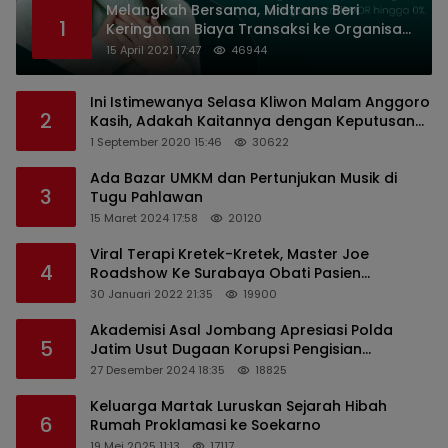
Melangkah Bersama, Midtrans Beri
1
Keringanan Biaya Transaksi ke Organisasi
Nirlaba Indonesia
15 April 2021 17:47
46944
Ini Istimewanya Selasa Kliwon Malam Anggoro
2
Kasih, Adakah Kaitannya dengan Keputusan
PDIP?
1 September 2020 15:46
30622
Ada Bazar UMKM dan Pertunjukan Musik di
3
Tugu Pahlawan
15 Maret 2024 17:58
20120
Viral Terapi Kretek-Kretek, Master Joe
4
Roadshow Ke Surabaya Obati Pasien
Sekaligus Edukasi Masyarakat
30 Januari 2022 21:35
19900
Akademisi Asal Jombang Apresiasi Polda
5
Jatim Usut Dugaan Korupsi Pengisian
Perangkat Desa di Kediri
27 Desember 2024 18:35
18825
Keluarga Martak Luruskan Sejarah Hibah
6
Rumah Proklamasi ke Soekarno
19 Mei 2025 11:13
17117