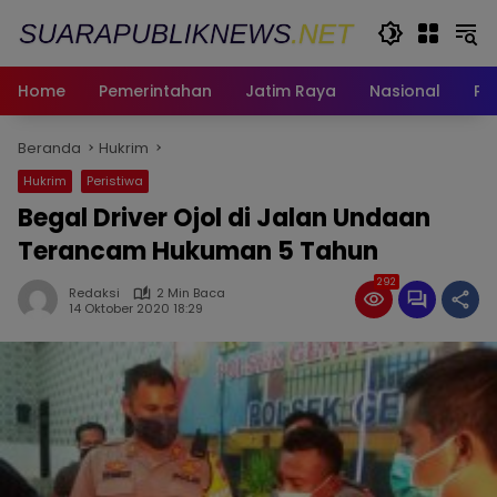
Langsung
ke
konten
Home
Pemerintahan
Jatim Raya
Nasional
Pe
Beranda
Hukrim
Hukrim
Peristiwa
Begal Driver Ojol di Jalan Undaan
Terancam Hukuman 5 Tahun
292
Redaksi
2 Min Baca
14 Oktober 2020 18:29