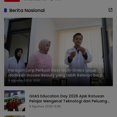
Berita Nasional
ParagonCorp Perkuat Riset Multi-Omics untuk
Hadirkan Inovasi Beauty yang Lebih Relevan bagi
Masyarakat Indonesia
8 Agustus 2026 13:53
GIIAS Education Day 2026 Ajak Ratusan
Pelajar Mengenal Teknologi dan Peluang
Karier Industri Otomotif
8 Agustus 2026 13:49