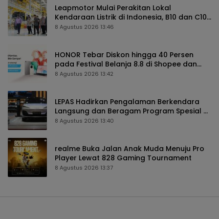
Leapmotor Mulai Perakitan Lokal
Kendaraan Listrik di Indonesia, B10 dan C10
Jadi Model Perdana
8 Agustus 2026 13:46
HONOR Tebar Diskon hingga 40 Persen
pada Festival Belanja 8.8 di Shopee dan
TikTok Shop
8 Agustus 2026 13:42
LEPAS Hadirkan Pengalaman Berkendara
Langsung dan Beragam Program Spesial di
GIIAS 2026
8 Agustus 2026 13:40
realme Buka Jalan Anak Muda Menuju Pro
Player Lewat 828 Gaming Tournament
8 Agustus 2026 13:37