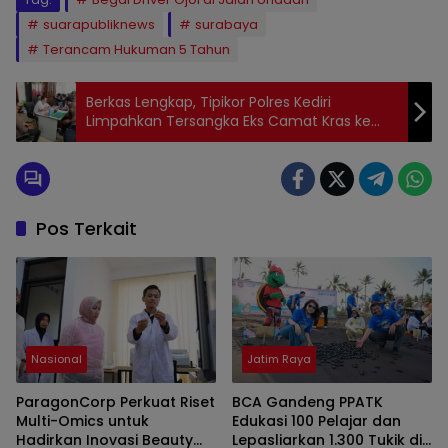
suarapubliknews
surabaya
Terancam Hukuman 5 Tahun
Berkas Lengkap, Tipikor Polres Kediri
Limpahkan Tersangka Eks Camat Kras ke
Kejaksaan
Pos Terkait
Nasional
Jatim Raya
ParagonCorp Perkuat Riset
BCA Gandeng PPATK
Multi-Omics untuk
Edukasi 100 Pelajar dan
Hadirkan Inovasi Beauty
Lepasliarkan 1.300 Tukik di