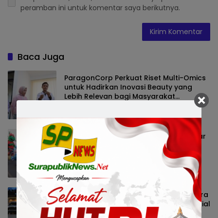
peramban ini untuk komentar saya berikutnya.
Baca Juga
ParagonCorp Perkuat Riset Multi-Omics
untuk Hadirkan Inovasi Beauty yang
Lebih Relevan bagi Masyarakat
Indonesia
Nasional
8 Agustus 2026 13:53
BCA Gandeng PPATK Edukasi 100 Pelajar
dan Lepasliarkan 1.300 Tukik di
Banyuwangi
Jatim Raya
8 Agustus 2026 13:44
LEPAS Hadirkan Pengalaman Berkendara
Langsung dan Beragam Program Spesial
di GIIAS 2026