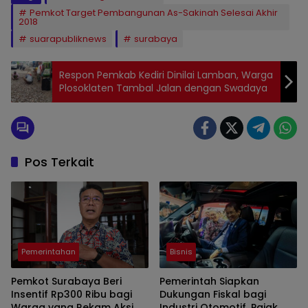
Pemkot Target Pembangunan As-Sakinah Selesai Akhir
2018
suarapubliknews
surabaya
Respon Pemkab Kediri Dinilai Lamban, Warga
Plosoklaten Tambal Jalan dengan Swadaya
Pos Terkait
Pemerintahan
Bisnis
Pemkot Surabaya Beri
Pemerintah Siapkan
Insentif Rp300 Ribu bagi
Dukungan Fiskal bagi
Warga yang Rekam Aksi
Industri Otomotif, Pajak