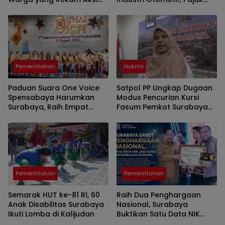
Pencurian Fasum
Mobil Listrik dan
Perlindungan Leasing Jadi
Sorotan
Pemerintahan
Hukrim
Paduan Suara One Voice
Satpol PP Ungkap Dugaan
Spensabaya Harumkan
Modus Pencurian Kursi
Surabaya, Raih Empat
Fasum Pemkot Surabaya
Penghargaan di Thailand
Pakai Ambulans
Pemerintahan
Pemerintahan
Semarak HUT ke-81 RI, 60
Raih Dua Penghargaan
Anak Disabilitas Surabaya
Nasional, Surabaya
Ikuti Lomba di Kalijudan
Buktikan Satu Data NIK
Pacu Pertumbuhan