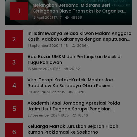
Melangkah Bersama, Midtrans Beri
1
Keringanan Biaya Transaksi ke Organisasi
Nirlaba Indonesia
15 April 2021 17:47
46968
Ini Istimewanya Selasa Kliwon Malam Anggoro
2
Kasih, Adakah Kaitannya dengan Keputusan
PDIP?
1 September 2020 15:46
30664
Ada Bazar UMKM dan Pertunjukan Musik di
3
Tugu Pahlawan
15 Maret 2024 17:58
20152
Viral Terapi Kretek-Kretek, Master Joe
4
Roadshow Ke Surabaya Obati Pasien
Sekaligus Edukasi Masyarakat
30 Januari 2022 21:35
19920
Akademisi Asal Jombang Apresiasi Polda
5
Jatim Usut Dugaan Korupsi Pengisian
Perangkat Desa di Kediri
27 Desember 2024 18:35
18846
Keluarga Martak Luruskan Sejarah Hibah
6
Rumah Proklamasi ke Soekarno