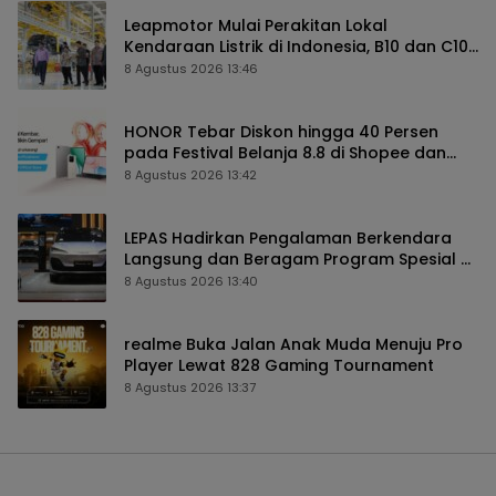
Leapmotor Mulai Perakitan Lokal
Kendaraan Listrik di Indonesia, B10 dan C10
Jadi Model Perdana
8 Agustus 2026 13:46
HONOR Tebar Diskon hingga 40 Persen
pada Festival Belanja 8.8 di Shopee dan
TikTok Shop
8 Agustus 2026 13:42
LEPAS Hadirkan Pengalaman Berkendara
Langsung dan Beragam Program Spesial di
GIIAS 2026
8 Agustus 2026 13:40
realme Buka Jalan Anak Muda Menuju Pro
Player Lewat 828 Gaming Tournament
8 Agustus 2026 13:37