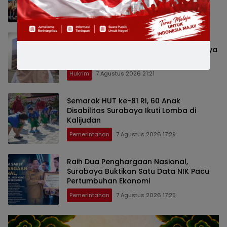
Pemerintahan
7 Agustus 2026 21:25
Satpol PP Ungkap Dugaan Modus
Pencurian Kursi Fasum Pemkot Surabaya
Pakai Ambulans
Hukrim
7 Agustus 2026 21:21
Semarak HUT ke-81 RI, 60 Anak
Disabilitas Surabaya Ikuti Lomba di
Kalijudan
Pemerintahan
7 Agustus 2026 17:29
Raih Dua Penghargaan Nasional,
Surabaya Buktikan Satu Data NIK Pacu
Pertumbuhan Ekonomi
Pemerintahan
7 Agustus 2026 17:25