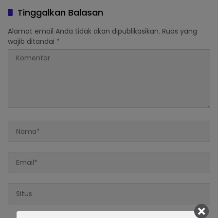
Ekonomi
Tinggalkan Balasan
Alamat email Anda tidak akan dipublikasikan.
Ruas yang
wajib ditandai
*