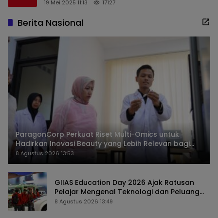
19 Mei 2025 11:13
17127
Berita Nasional
ParagonCorp Perkuat Riset Multi-Omics untuk
Hadirkan Inovasi Beauty yang Lebih Relevan bagi
Masyarakat Indonesia
8 Agustus 2026 13:53
GIIAS Education Day 2026 Ajak Ratusan
Pelajar Mengenal Teknologi dan Peluang
Karier Industri Otomotif
8 Agustus 2026 13:49