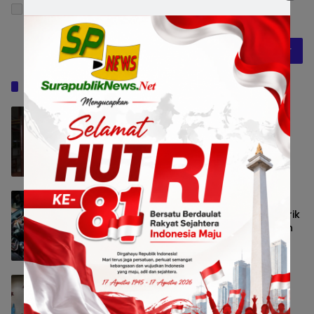
Simpan nama, email, dan situs web saya pada
peramban ini untuk komentar saya berikutnya.
Baca Juga
Pemkot Surabaya Beri Insentif Rp300
Ribu bagi Warga yang Rekam Aksi
Pencurian Fasum
Pemerintahan
8 Agustus 2026 13:56
Pemerintah Siapkan Dukungan Fiskal
bagi Industri Otomotif, Pajak Mobil Listrik
dan Perlindungan Leasing Jadi Sorotan
Bisnis
8 Agustus 2026 12:38
Paduan Suara One Voice Spensabaya
Harumkan Surabaya, Raih Empat
Penghargaan di Thailand