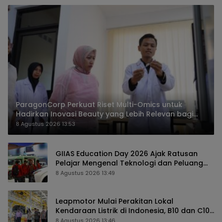
ParagonCorp Perkuat Riset Multi-Omics untuk
Hadirkan Inovasi Beauty yang Lebih Relevan bagi
Masyarakat Indonesia
8 Agustus 2026 13:53
GIIAS Education Day 2026 Ajak Ratusan
Pelajar Mengenal Teknologi dan Peluang
Karier Industri Otomotif
8 Agustus 2026 13:49
Leapmotor Mulai Perakitan Lokal
Kendaraan Listrik di Indonesia, B10 dan C10
Jadi Model Perdana
8 Agustus 2026 13:46