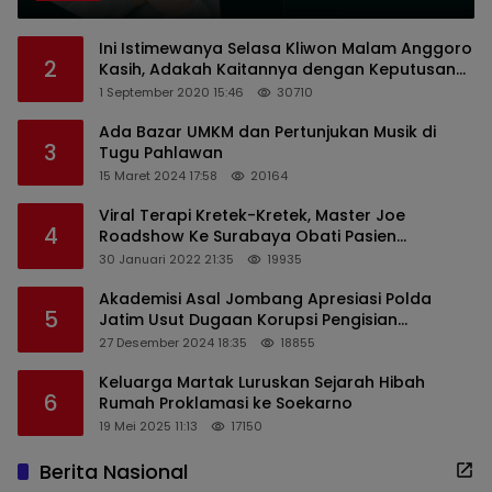
Ini Istimewanya Selasa Kliwon Malam Anggoro
2
Kasih, Adakah Kaitannya dengan Keputusan
PDIP?
1 September 2020 15:46
30710
Ada Bazar UMKM dan Pertunjukan Musik di
3
Tugu Pahlawan
15 Maret 2024 17:58
20164
Viral Terapi Kretek-Kretek, Master Joe
4
Roadshow Ke Surabaya Obati Pasien
Sekaligus Edukasi Masyarakat
30 Januari 2022 21:35
19935
Akademisi Asal Jombang Apresiasi Polda
5
Jatim Usut Dugaan Korupsi Pengisian
Perangkat Desa di Kediri
27 Desember 2024 18:35
18855
Keluarga Martak Luruskan Sejarah Hibah
6
Rumah Proklamasi ke Soekarno
19 Mei 2025 11:13
17150
Berita Nasional