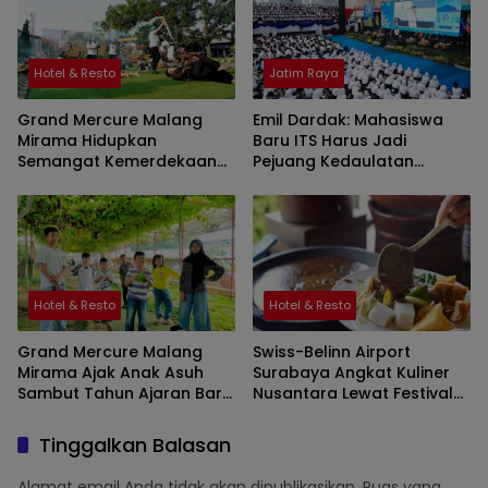
Hotel & Resto
Jatim Raya
Grand Mercure Malang
Emil Dardak: Mahasiswa
Mirama Hidupkan
Baru ITS Harus Jadi
Semangat Kemerdekaan
Pejuang Kedaulatan
Lewat Olimpiade
Teknologi Indonesia
Agustusan 2026
Hotel & Resto
Hotel & Resto
Grand Mercure Malang
Swiss-Belinn Airport
Mirama Ajak Anak Asuh
Surabaya Angkat Kuliner
Sambut Tahun Ajaran Baru
Nusantara Lewat Festival
Lewat Edukasi dan Wisata
Spirit of Independence
Tinggalkan Balasan
Alamat email Anda tidak akan dipublikasikan.
Ruas yang