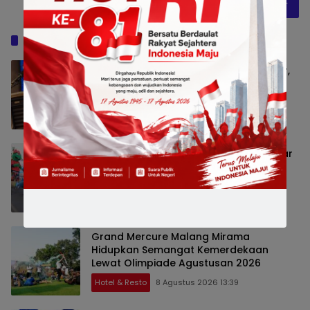
Baca Juga
Musda VII Demokrat Jatim Siap Digelar,
H. Nur Muhyidin Ditunjuk sebagai Ketua
OC
Jatim Raya
9 Agustus 2026 19:48
BCA Gandeng PPATK Edukasi 100 Pelajar
dan Lepasliarkan 1.300 Tukik di
Banyuwangi
Jatim Raya
8 Agustus 2026 13:44
Grand Mercure Malang Mirama
Hidupkan Semangat Kemerdekaan
Lewat Olimpiade Agustusan 2026
Hotel & Resto
8 Agustus 2026 13:39