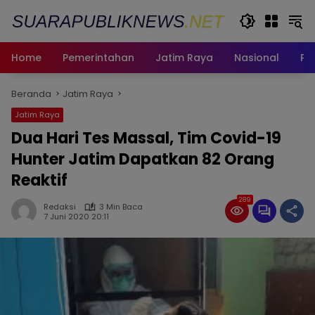
Langsung
ke
konten
Home
Pemerintahan
Jatim Raya
Nasional
Pe
Beranda
Jatim Raya
Jatim Raya
Dua Hari Tes Massal, Tim Covid-19
Hunter Jatim Dapatkan 82 Orang
Reaktif
289
Redaksi
3 Min Baca
7 Juni 2020 20:11