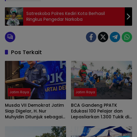
Satreskoba Polres Kediri Kota Berhasil
Ringkus Pengedar Narkoba
Pos Terkait
Jatim Raya
Jatim Raya
Musda VII Demokrat Jatim
BCA Gandeng PPATK
Siap Digelar, H. Nur
Edukasi 100 Pelajar dan
Muhyidin Ditunjuk sebagai
Lepasliarkan 1.300 Tukik di
Ketua OC
Banyuwangi