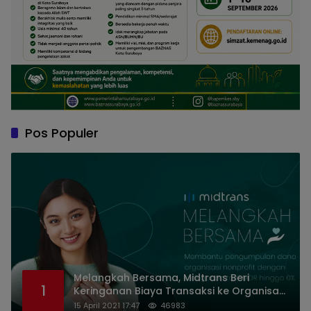
Pos Populer
Melangkah Bersama, Midtrans Beri
1
Keringanan Biaya Transaksi ke Organisasi
Nirlaba Indonesia
15 April 2021 17:47
46983