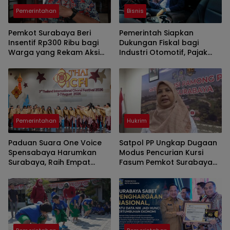
Pemerintahan
Bisnis
Pemkot Surabaya Beri
Pemerintah Siapkan
Insentif Rp300 Ribu bagi
Dukungan Fiskal bagi
Warga yang Rekam Aksi
Industri Otomotif, Pajak
Pencurian Fasum
Mobil Listrik dan
Perlindungan Leasing Jadi
Sorotan
Pemerintahan
Hukrim
Paduan Suara One Voice
Satpol PP Ungkap Dugaan
Spensabaya Harumkan
Modus Pencurian Kursi
Surabaya, Raih Empat
Fasum Pemkot Surabaya
Penghargaan di Thailand
Pakai Ambulans