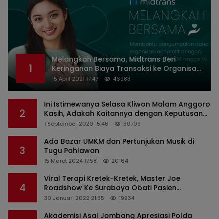
Melangkah Bersama, Midtrans Beri
1
Keringanan Biaya Transaksi ke Organisasi
Nirlaba Indonesia
15 April 2021 17:47
46983
Ini Istimewanya Selasa Kliwon Malam Anggoro
2
Kasih, Adakah Kaitannya dengan Keputusan
PDIP?
1 September 2020 15:46
30709
Ada Bazar UMKM dan Pertunjukan Musik di
3
Tugu Pahlawan
15 Maret 2024 17:58
20164
Viral Terapi Kretek-Kretek, Master Joe
4
Roadshow Ke Surabaya Obati Pasien
Sekaligus Edukasi Masyarakat
30 Januari 2022 21:35
19934
Akademisi Asal Jombang Apresiasi Polda