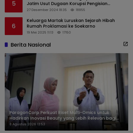
5
Jatim Usut Dugaan Korupsi Pengisian
Perangkat Desa di Kediri
27 Desember 2024 18:35
18855
Keluarga Martak Luruskan Sejarah Hibah
6
Rumah Proklamasi ke Soekarno
19 Mei 2025 11:13
17150
Berita Nasional
ParagonCorp Perkuat Riset Multi-Omics untuk
Hadirkan Inovasi Beauty yang Lebih Relevan bagi
Masyarakat Indonesia
8 Agustus 2026 13:53