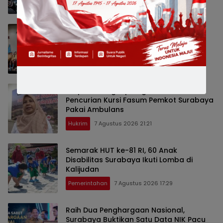
Bisnis
8 Agustus 2026 12:38
Paduan Suara One Voice Spensabaya
Harumkan Surabaya, Raih Empat
Penghargaan di Thailand
Pemerintahan
7 Agustus 2026 21:25
Satpol PP Ungkap Dugaan Modus
Pencurian Kursi Fasum Pemkot Surabaya
Pakai Ambulans
Hukrim
7 Agustus 2026 21:21
Semarak HUT ke-81 RI, 60 Anak
Disabilitas Surabaya Ikuti Lomba di
Kalijudan
Pemerintahan
7 Agustus 2026 17:29
Raih Dua Penghargaan Nasional,
Surabaya Buktikan Satu Data NIK Pacu