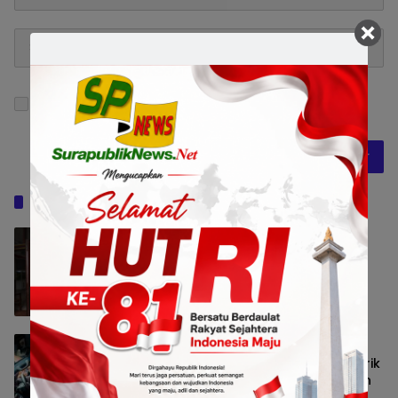
Simpan nama, email, dan situs web saya pada
peramban ini untuk komentar saya berikutnya.
Baca Juga
Pemkot Surabaya Beri Insentif Rp300
Ribu bagi Warga yang Rekam Aksi
Pencurian Fasum
Pemerintahan
8 Agustus 2026 13:56
Pemerintah Siapkan Dukungan Fiskal
bagi Industri Otomotif, Pajak Mobil Listrik
dan Perlindungan Leasing Jadi Sorotan