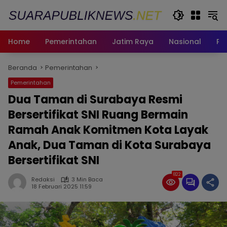
Langsung
ke
konten
Home
Pemerintahan
Jatim Raya
Nasional
Pe
Beranda
Pemerintahan
Pemerintahan
Dua Taman di Surabaya Resmi
Bersertifikat SNI Ruang Bermain
Ramah Anak Komitmen Kota Layak
Anak, Dua Taman di Kota Surabaya
Bersertifikat SNI
822
Redaksi
3 Min Baca
18 Februari 2025 11:59