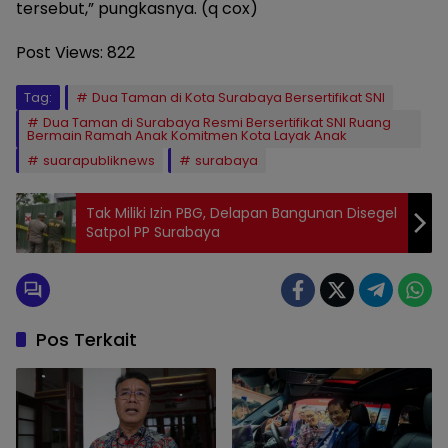
tersebut,” pungkasnya. (q cox)
Post Views:
822
Tag:
Dua Taman di Kota Surabaya Bersertifikat SNI
Dua Taman di Surabaya Resmi Bersertifikat SNI Ruang
Bermain Ramah Anak Komitmen Kota Layak Anak
suarapubliknews
surabaya
Tak Miliki Izin PBG, Delapan Bangunan Disegel
Satpol PP Surabaya
Pos Terkait