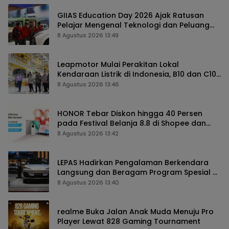
GIIAS Education Day 2026 Ajak Ratusan
Pelajar Mengenal Teknologi dan Peluang
Karier Industri Otomotif
8 Agustus 2026 13:49
Leapmotor Mulai Perakitan Lokal
Kendaraan Listrik di Indonesia, B10 dan C10
Jadi Model Perdana
8 Agustus 2026 13:46
HONOR Tebar Diskon hingga 40 Persen
pada Festival Belanja 8.8 di Shopee dan
TikTok Shop
8 Agustus 2026 13:42
LEPAS Hadirkan Pengalaman Berkendara
Langsung dan Beragam Program Spesial di
GIIAS 2026
8 Agustus 2026 13:40
realme Buka Jalan Anak Muda Menuju Pro
Player Lewat 828 Gaming Tournament