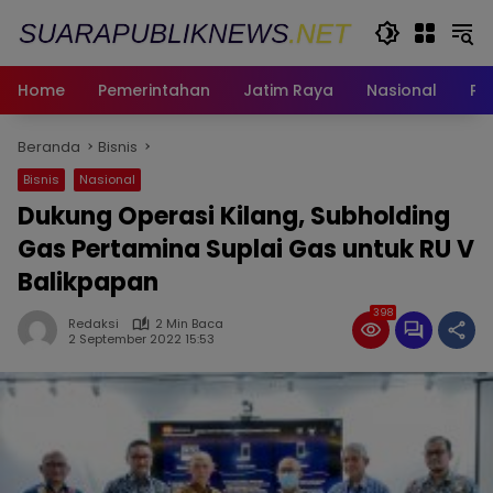
Langsung
ke
konten
Home
Pemerintahan
Jatim Raya
Nasional
Pe
Beranda
Bisnis
Bisnis
Nasional
Dukung Operasi Kilang, Subholding
Gas Pertamina Suplai Gas untuk RU V
Balikpapan
398
Redaksi
2 Min Baca
2 September 2022 15:53