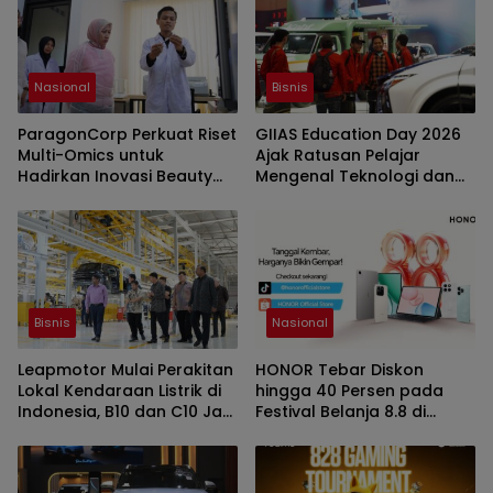
Nasional
Bisnis
ParagonCorp Perkuat Riset
GIIAS Education Day 2026
Multi-Omics untuk
Ajak Ratusan Pelajar
Hadirkan Inovasi Beauty
Mengenal Teknologi dan
yang Lebih Relevan bagi
Peluang Karier Industri
Masyarakat Indonesia
Otomotif
Bisnis
Nasional
Leapmotor Mulai Perakitan
HONOR Tebar Diskon
Lokal Kendaraan Listrik di
hingga 40 Persen pada
Indonesia, B10 dan C10 Jadi
Festival Belanja 8.8 di
Model Perdana
Shopee dan TikTok Shop