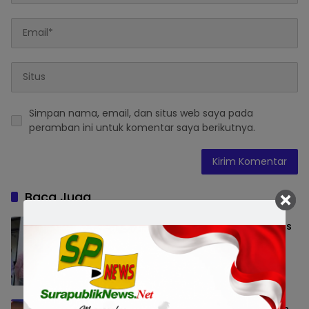
Simpan nama, email, dan situs web saya pada
peramban ini untuk komentar saya berikutnya.
Baca Juga
ParagonCorp Perkuat Riset Multi-Omics
untuk Hadirkan Inovasi Beauty yang
Lebih Relevan bagi Masyarakat
Indonesia
Nasional
8 Agustus 2026 13:53