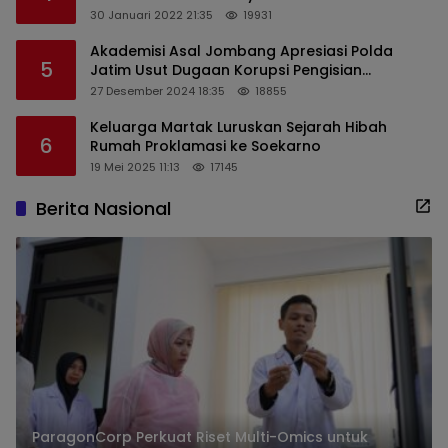
Sekaligus Edukasi Masyarakat
30 Januari 2022 21:35
19931
Akademisi Asal Jombang Apresiasi Polda
5
Jatim Usut Dugaan Korupsi Pengisian
Perangkat Desa di Kediri
27 Desember 2024 18:35
18855
Keluarga Martak Luruskan Sejarah Hibah
6
Rumah Proklamasi ke Soekarno
19 Mei 2025 11:13
17145
Berita Nasional
ParagonCorp Perkuat Riset Multi-Omics untuk