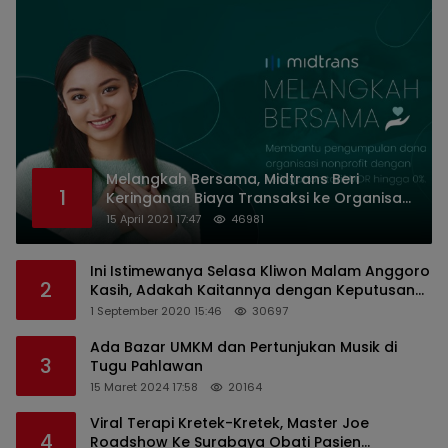
Melangkah Bersama, Midtrans Beri
1
Keringanan Biaya Transaksi ke Organisasi
Nirlaba Indonesia
15 April 2021 17:47
46981
Ini Istimewanya Selasa Kliwon Malam Anggoro
2
Kasih, Adakah Kaitannya dengan Keputusan
PDIP?
1 September 2020 15:46
30697
Ada Bazar UMKM dan Pertunjukan Musik di
3
Tugu Pahlawan
15 Maret 2024 17:58
20164
Viral Terapi Kretek-Kretek, Master Joe
4
Roadshow Ke Surabaya Obati Pasien