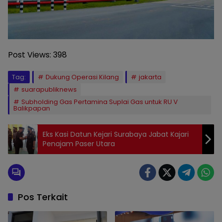
Post Views:
398
Tag:
Dukung Operasi Kilang
jakarta
suarapubliknews
Subholding Gas Pertamina Suplai Gas untuk RU V
Balikpapan
Eks Kasi Datun Kejari Surabaya Jabat Kajari
Penajam Paser Utara
Pos Terkait