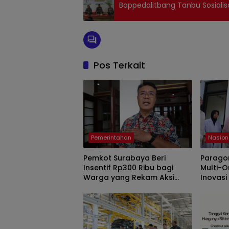
Bappedalitbang Tanbu Sosial
Pos Terkait
Pemerintahan
Nasion
Pemkot Surabaya Beri
Parago
Insentif Rp300 Ribu bagi
Multi-O
Warga yang Rekam Aksi
Inovasi
Pencurian Fasum
Releva
Indone