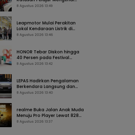
Teknologi dan Peluang Karier
8 Agustus 2026 13:49
Industri Otomotif
Leapmotor Mulai Perakitan
Lokal Kendaraan Listrik di
Indonesia, B10 dan C10 Jadi
8 Agustus 2026 13:46
Model Perdana
HONOR Tebar Diskon hingga
40 Persen pada Festival
Belanja 8.8 di Shopee dan
8 Agustus 2026 13:42
TikTok Shop
LEPAS Hadirkan Pengalaman
Berkendara Langsung dan
Beragam Program Spesial di
8 Agustus 2026 13:40
GIIAS 2026
realme Buka Jalan Anak Muda
Menuju Pro Player Lewat 828
Gaming Tournament
8 Agustus 2026 13:37