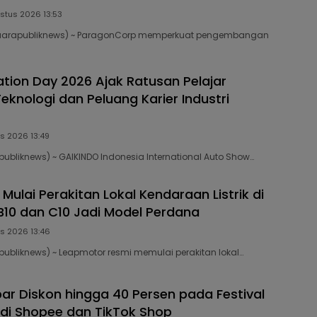
stus 2026 13:53
uarapubliknews) ~ ParagonCorp memperkuat pengembangan
ation Day 2026 Ajak Ratusan Pelajar
eknologi dan Peluang Karier Industri
s 2026 13:49
ubliknews) ~ GAIKINDO Indonesia International Auto Show…
ulai Perakitan Lokal Kendaraan Listrik di
 B10 dan C10 Jadi Model Perdana
s 2026 13:46
ubliknews) ~ Leapmotor resmi memulai perakitan lokal…
r Diskon hingga 40 Persen pada Festival
8 di Shopee dan TikTok Shop