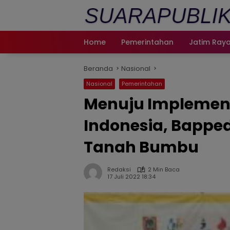
Langsung
ke
konten
Home
Pemerintahan
Jatim Ray
Beranda
Nasional
Nasional
Pemerintahan
Menuju Implement
Indonesia, Bapped
Tanah Bumbu
Redaksi
2 Min Baca
17 Juli 2022 18:34