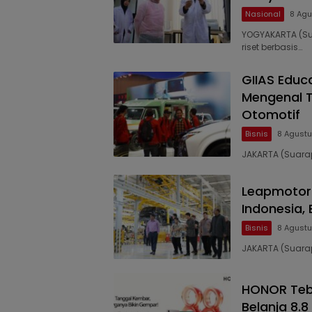
Nasional
8 Agu
YOGYAKARTA (S
riset berbasis…
GIIAS Educ
Mengenal T
Otomotif
Bisnis
8 Agustu
JAKARTA (Suarap
Leapmotor M
Indonesia,
Bisnis
8 Agustu
JAKARTA (Suarap
HONOR Teba
Belanja 8.