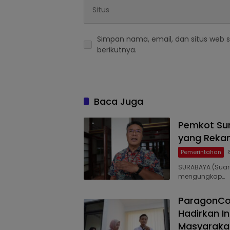
Simpan nama, email, dan situs web 
berikutnya.
Baca Juga
Pemkot Sur
yang Rekam
Pemerintahan
SURABAYA (Suara
mengungkap…
ParagonCor
Hadirkan I
Masyarakat