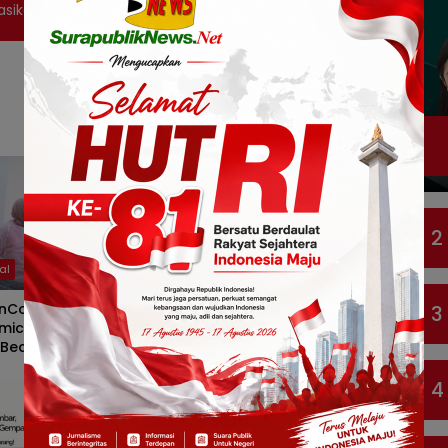
isasikan Indek Pembangunan Pemuda
2
al
Bisnis
nCorp Perkuat Riset
GIIAS Education Day 2026
3
mics untuk Hadirkan
Ajak Ratusan Pelajar
 Beauty yang Lebih
Mengenal Teknologi dan
n bagi Masyarakat
Peluang Karier Industri
sia
Otomotif
4