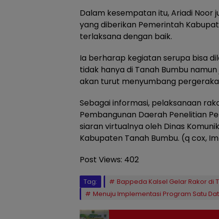
Dalam kesempatan itu, Ariadi Noor 
yang diberikan Pemerintah Kabupate
terlaksana dengan baik.
Ia berharap kegiatan serupa bisa di
tidak hanya di Tanah Bumbu namun j
akan turut menyumbang pergerakan
Sebagai informasi, pelaksanaan rako
Pembangunan Daerah Penelitian 
siaran virtualnya oleh Dinas Komunik
Kabupaten Tanah Bumbu. (q cox, Im
Post Views:
402
Tag:
Bappeda Kalsel Gelar Rakor di
Menuju Implementasi Program Satu Dat