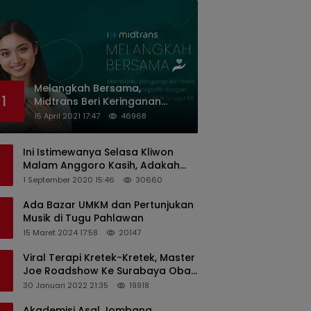
Melangkah Bersama,
1
Midtrans Beri Keringanan
Biaya Transaksi ke Organisasi
15 April 2021 17:47
46968
Nirlaba Indonesia
Ini Istimewanya Selasa Kliwon
Malam Anggoro Kasih, Adakah
Kaitannya dengan Keputusan
1 September 2020 15:46
30660
PDIP?
Ada Bazar UMKM dan Pertunjukan
Musik di Tugu Pahlawan
15 Maret 2024 17:58
20147
Viral Terapi Kretek-Kretek, Master
Joe Roadshow Ke Surabaya Obati
Pasien Sekaligus Edukasi
30 Januari 2022 21:35
19918
Masyarakat
Akademisi Asal Jombang