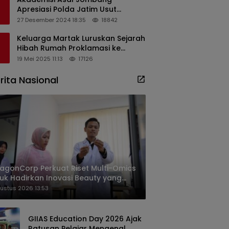
Apresiasi Polda Jatim Usut
Dugaan Korupsi Pengisian
27 Desember 2024 18:35
18842
Perangkat Desa di Kediri
Keluarga Martak Luruskan Sejarah
Hibah Rumah Proklamasi ke
Soekarno
19 Mei 2025 11:13
17126
rita Nasional
agonCorp Perkuat Riset Multi-Omics
uk Hadirkan Inovasi Beauty yang
ih Relevan bagi Masyarakat
ustus 2026 13:53
onesia
GIIAS Education Day 2026 Ajak
Ratusan Pelajar Mengenal