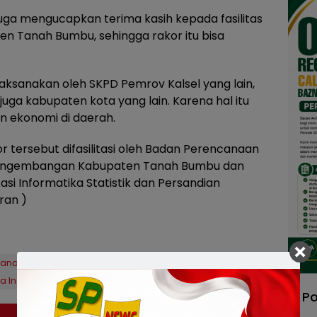
juga mengucapkan terima kasih kepada fasilitas
n Tanah Bumbu, sehingga rakor itu bisa
laksanakan oleh SKPD Pemrov Kalsel yang lain,
uga kabupaten kota yang lain. Karena hal itu
 ekonomi di daerah.
r tersebut difasilitasi oleh Badan Perencanaan
Pengembangan Kabupaten Tanah Bumbu dan
asi Informatika Statistik dan Persandian
ran )
 Tanah Bumbu
batulicin
kalsel
a Indonesia
suarapubliknews
tanah bumbu
Po