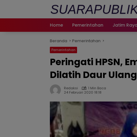
Langsung
ke
konten
Home
Pemerintahan
Jatim Ray
Beranda
Pemerintahan
Pemerintahan
Peringati HPSN, 
Dilatih Daur Ulan
Redaksi
1 Min Baca
24 Februari 2020 18:18