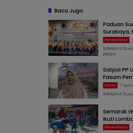
Baca Juga
Paduan Su
Surabaya, 
Pemerintahan
SURABAYA (Suar
pelajar…
Satpol PP 
Fasum Pem
Hukrim
7 Agust
SURABAYA (Suar
Semarak HU
Ikuti Lomba
Pemerintahan