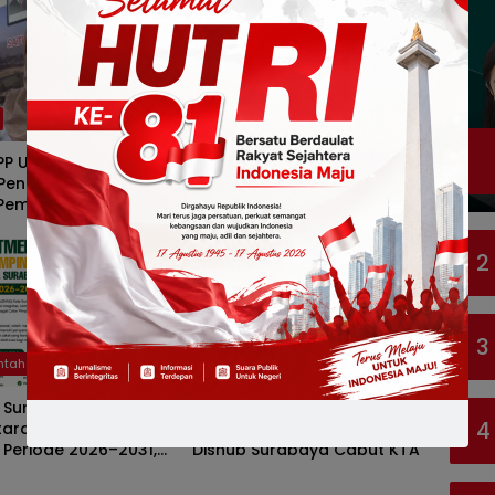
Pemerintahan
 PP Ungkap Dugaan
Semarak HUT ke-81 RI, 60
encurian Kursi
Anak Disabilitas Surabaya
Pemkot Surabaya
Ikuti Lomba di Kalijudan
Ambulans
2
3
ntahan
Pemerintahan
 Surabaya Buka
Ojol Lapor Hotline Cak Eri
4
taran Calon Pimpinan
soal Jukir di Jalan Trunojoyo,
Periode 2026–2031,
Dishub Surabaya Cabut KTA
ur Berintegritas