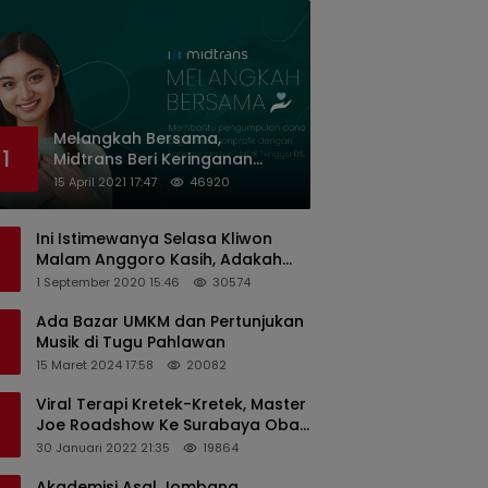
Melangkah Bersama,
1
Midtrans Beri Keringanan
Biaya Transaksi ke Organisasi
15 April 2021 17:47
46920
Nirlaba Indonesia
Ini Istimewanya Selasa Kliwon
Malam Anggoro Kasih, Adakah
Kaitannya dengan Keputusan
1 September 2020 15:46
30574
PDIP?
Ada Bazar UMKM dan Pertunjukan
Musik di Tugu Pahlawan
15 Maret 2024 17:58
20082
Viral Terapi Kretek-Kretek, Master
Joe Roadshow Ke Surabaya Obati
Pasien Sekaligus Edukasi
30 Januari 2022 21:35
19864
Masyarakat
Akademisi Asal Jombang