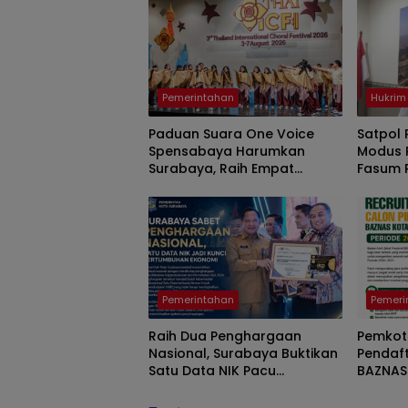
Pemerintahan
Hukrim
Paduan Suara One Voice
Satpol
Spensabaya Harumkan
Modus P
Surabaya, Raih Empat
Fasum 
Penghargaan di Thailand
Pakai 
Pemerintahan
Pemeri
Raih Dua Penghargaan
Pemkot
Nasional, Surabaya Buktikan
Pendaf
Satu Data NIK Pacu
BAZNAS 
Pertumbuhan Ekonomi
Cari Fig