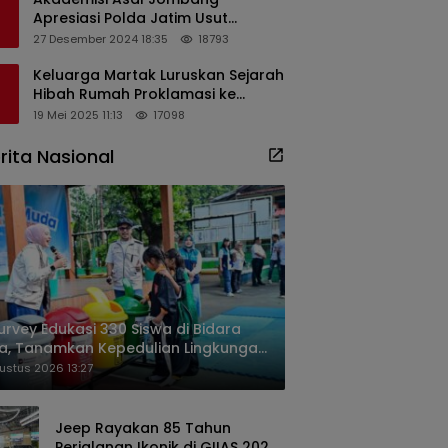
Apresiasi Polda Jatim Usut
Dugaan Korupsi Pengisian
27 Desember 2024 18:35
18793
Perangkat Desa di Kediri
Keluarga Martak Luruskan Sejarah
Hibah Rumah Proklamasi ke
Soekarno
19 Mei 2025 11:13
17098
rita Nasional
urvey Edukasi 330 Siswa di Bidara
a, Tanamkan Kepedulian Lingkungan
ak Dini
ustus 2026 13:27
Jeep Rayakan 85 Tahun
Perjalanan Ikonik di GIIAS 2026,