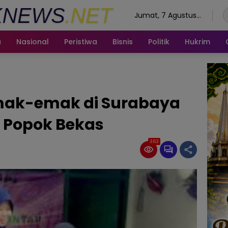
Jumat, 7 Agustus
2026
a
Nasional
Peristiwa
Bisnis
Politik
Hukrim
Emak-emak di Surabaya
g Popok Bekas
363