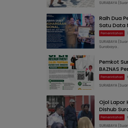
SURABAYA (Suara
Raih Dua P
Satu Data 
Pemerintahan
SURABAYA (Suar
Surabaya…
Pemkot Su
BAZNAS Peri
Pemerintahan
SURABAYA (Suara
Ojol Lapor 
Dishub Su
Pemerintahan
SURABAYA (Suara