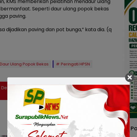
kan, KMS memberikan pelatihan mendaur ulang
 bermanfaat. Seperti daur ulang popok bekas
gga paving.
a dijadikan paving dan pot bunga,” kata dia. (q
 Daur Ulang Popok Bekas
Peringati HPSN
l Desa Wonorejo Kediri Terpental dan Tewas di
Po