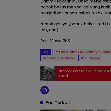
Dalam kegiatan ini, Ubed menjelas
popok bekas menjadi hal yang lebih
menjadi vas bunga, asbak rokok, hin
“Untuk gelnya (popok bekas, red) bis
cox, and)
Post Views:
363
Tag:
Emak-emak di Surabaya Dilatih
suarapubliknews
surabaya
Ditabrak Kereta Api, Nenek Asa
Lokasi
Pos Terkait