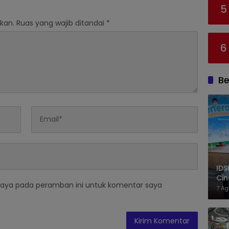
5
kan.
Ruas yang wajib ditandai
*
6
Be
IDS
Cin
saya pada peramban ini untuk komentar saya
Sej
7 Ag