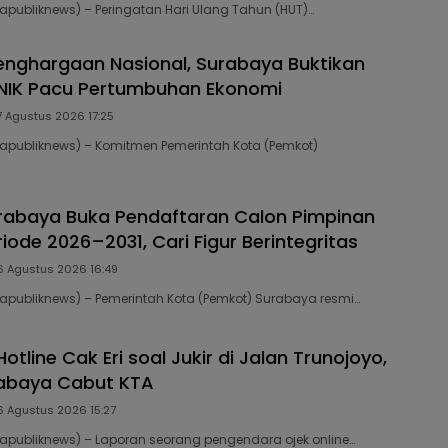
publiknews) – Peringatan Hari Ulang Tahun (HUT)…
enghargaan Nasional, Surabaya Buktikan
NIK Pacu Pertumbuhan Ekonomi
7 Agustus 2026 17:25
apubliknews) – Komitmen Pemerintah Kota (Pemkot)
rabaya Buka Pendaftaran Calon Pimpinan
ode 2026–2031, Cari Figur Berintegritas
6 Agustus 2026 16:49
publiknews) – Pemerintah Kota (Pemkot) Surabaya resmi…
Hotline Cak Eri soal Jukir di Jalan Trunojoyo,
rabaya Cabut KTA
6 Agustus 2026 15:27
publiknews) – Laporan seorang pengendara ojek online…