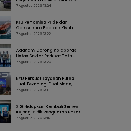
Siapkan Edisi Khusus dan
7 Agustus 2026 13:24
Perkuat Pengalaman
Pelanggan
Kru Pertamina Pride dan
Gamsunoro Bagikan Kisah
Menegangkan Melintasi Selat
7 Agustus 2026 13:22
Hormuz di Tengah Konflik
AdaKami Dorong Kolaborasi
Lintas Sektor Perkuat Tata
Kelola Keamanan Siber
7 Agustus 2026 13:20
Berbasis AI
BYD Perkuat Layanan Purna
Jual Teknologi Dual Mode,
Tawarkan Biaya Perawatan
7 Agustus 2026 13:17
Lebih Efisien
SIG Hidupkan Kembali Semen
Kujang, Bidik Penguatan Pasar
Jawa Barat
7 Agustus 2026 13:15