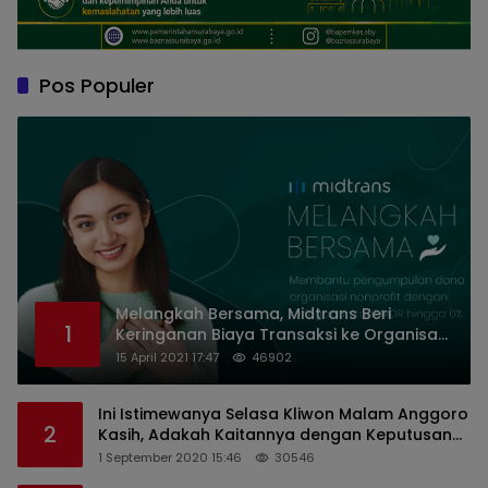
Pos Populer
Melangkah Bersama, Midtrans Beri
1
Keringanan Biaya Transaksi ke Organisasi
Nirlaba Indonesia
15 April 2021 17:47
46902
Ini Istimewanya Selasa Kliwon Malam Anggoro
2
Kasih, Adakah Kaitannya dengan Keputusan
PDIP?
1 September 2020 15:46
30546