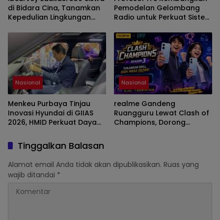
di Bidara Cina, Tanamkan
Pemodelan Gelombang
Kepedulian Lingkungan
Radio untuk Perkuat Sistem
Sejak Dini
Telekomunikasi Nasional
Nasional
Nasional
Menkeu Purbaya Tinjau
realme Gandeng
Inovasi Hyundai di GIIAS
Ruangguru Lewat Clash of
2026, HMID Perkuat Daya
Champions, Dorong
Tarik Produk
Generasi Muda Siap
Hadapi Dunia Kerja
Tinggalkan Balasan
Alamat email Anda tidak akan dipublikasikan.
Ruas yang
wajib ditandai
*