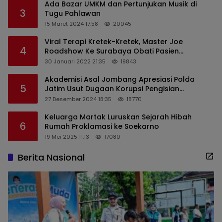
Ada Bazar UMKM dan Pertunjukan Musik di
3
Tugu Pahlawan
15 Maret 2024 17:58
20045
Viral Terapi Kretek-Kretek, Master Joe
4
Roadshow Ke Surabaya Obati Pasien
Sekaligus Edukasi Masyarakat
30 Januari 2022 21:35
19843
Akademisi Asal Jombang Apresiasi Polda
5
Jatim Usut Dugaan Korupsi Pengisian
Perangkat Desa di Kediri
27 Desember 2024 18:35
18770
Keluarga Martak Luruskan Sejarah Hibah
6
Rumah Proklamasi ke Soekarno
19 Mei 2025 11:13
17080
Berita Nasional