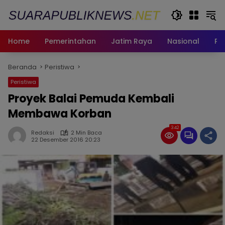
Langsung
ke
konten
Home
Pemerintahan
Jatim Raya
Nasional
Pe
Beranda
Peristiwa
Peristiwa
Proyek Balai Pemuda Kembali
Membawa Korban
342
Redaksi
2 Min Baca
22 Desember 2016 20:23