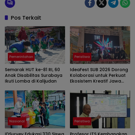
Pos Terkait
Pemerintahan
Peristiwa
Semarak HUT ke-81 RI, 60
IdeaFest SUB 2026 Dorong
Anak Disabilitas Surabaya
Kolaborasi untuk Perkuat
Ikuti Lomba di Kalijudan
Ekosistem Kreatif Jawa
Timur
Nasional
Peristiwa
IDSurvey Edukasi 330 Siswa
Profesor ITS Kembangkan