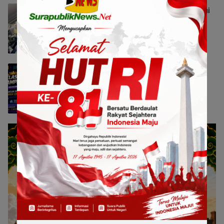
Menkeu Purbaya Tinjau Inovasi Hyundai
di GIIAS 2026, HMID Perkuat Daya Tarik
Produk
Nasional
7 Agustus 2026 13:13
realme Gandeng Ruangguru Lewat
Clash of Champions, Dorong Generasi
Muda Siap Hadapi Dunia Kerja
Nasional
7 Agustus 2026 13:08