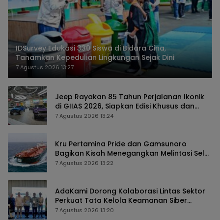
IDSurvey Edukasi 330 Siswa di Bidara Cina,
Tanamkan Kepedulian Lingkungan Sejak Dini
7 Agustus 2026 13:27
Jeep Rayakan 85 Tahun Perjalanan Ikonik
di GIIAS 2026, Siapkan Edisi Khusus dan
Perkuat Pengalaman Pelanggan
7 Agustus 2026 13:24
Kru Pertamina Pride dan Gamsunoro
Bagikan Kisah Menegangkan Melintasi Selat
Hormuz di Tengah Konflik
7 Agustus 2026 13:22
AdaKami Dorong Kolaborasi Lintas Sektor
Perkuat Tata Kelola Keamanan Siber
Berbasis AI
7 Agustus 2026 13:20