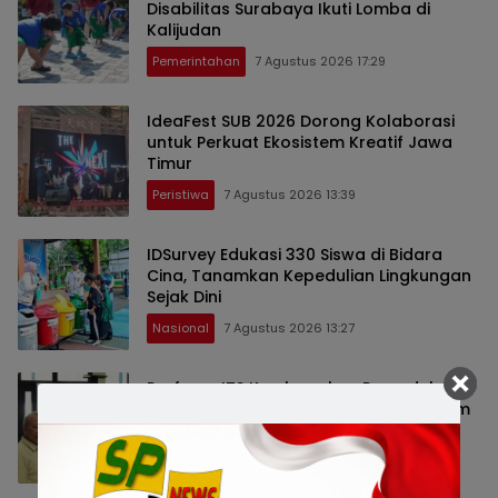
Disabilitas Surabaya Ikuti Lomba di
Kalijudan
Pemerintahan
7 Agustus 2026 17:29
IdeaFest SUB 2026 Dorong Kolaborasi
untuk Perkuat Ekosistem Kreatif Jawa
Timur
Peristiwa
7 Agustus 2026 13:39
IDSurvey Edukasi 330 Siswa di Bidara
Cina, Tanamkan Kepedulian Lingkungan
Sejak Dini
Nasional
7 Agustus 2026 13:27
Profesor ITS Kembangkan Pemodelan
Gelombang Radio untuk Perkuat Sistem
Telekomunikasi Nasional
Peristiwa
7 Agustus 2026 13:25