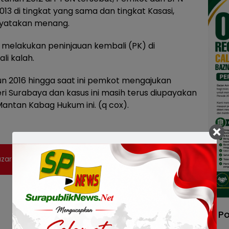
13 di tingkat yang sama dan tingkat Kasasi,
nyatakan menang.
i melakukan peninjauan kembali (PK) di
li kalah.
hun 2016 hingga saat ini pemkot mengajukan
ri Surabaya dan kasus ini masih terus diupayakan
Mantan Kabag Hukum ini. (q cox).
zar Ramadhan di MAS Tidak Lagi di Area Jalan
Po