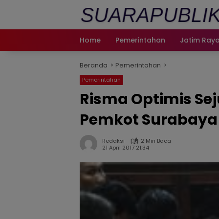
Langsung
ke
konten
Home
Pemerintahan
Jatim Ray
Beranda
Pemerintahan
Pemerintahan
Risma Optimis Sej
Pemkot Surabaya
Redaksi
2 Min Baca
21 April 2017 21:34