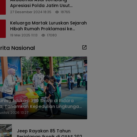
Apresiasi Polda Jatim Usut
Dugaan Korupsi Pengisian
27 Desember 2024 18:35
18765
Perangkat Desa di Kediri
Keluarga Martak Luruskan Sejarah
Hibah Rumah Proklamasi ke
Soekarno
19 Mei 2025 11:13
17080
rita Nasional
urvey Edukasi 330 Siswa di Bidara
a, Tanamkan Kepedulian Lingkungan
ak Dini
ustus 2026 13:27
Jeep Rayakan 85 Tahun
Perjalanan Ikonik di GIIAS 2026,