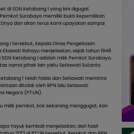
aset di SDN Ketabang I yang kini digugat
Pemkot Surabaya memiliki bukti kepemilikan
uktinya dan akan terus kami upayakan sampai
ang I tersebut, Kepala Dinas Pengeloaan
 Ekawati Rahayu menjelaskan, sejak tahun 1948
 SDN Ketabang I adalah milik Pemkot Surabaya.
tas nama pihak lain yaitu Setiawati Sutanto.
Ketabang 1 telah habis dan Setiawati meminta
intaan ditolak oleh BPN lalu Setiawati
ha Negara (PTUN).
itu milik pemkot, kok sekarang menggugat, kan
apa Yayuk kembali menjelaskan, dari hasil
 tahun 2012 di PTUN tersebut, Pemkot dan BPN