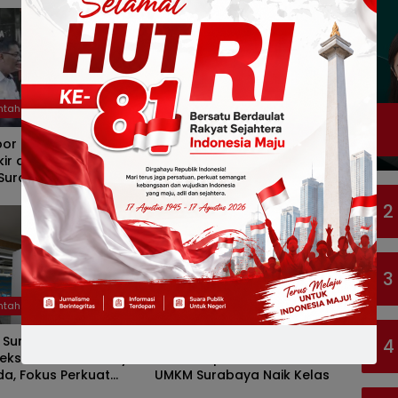
ntahan
Pemerintahan
por Hotline Cak Eri
Wali Kota Eri Minta Direksi
kir di Jalan Trunojoyo,
PAM Surya Sembada
 Surabaya Cabut KTA
Percepat Aliran Air Bersih
hingga ke Kampung
2
3
ntahan
Pemerintahan
 Surabaya Tetapkan
Empat Tahun SGE, Rp30,3
4
reksi Baru PDAM Surya
Miliar Berputar dan 370
a, Fokus Perkuat
UMKM Surabaya Naik Kelas
 dan Kinerja