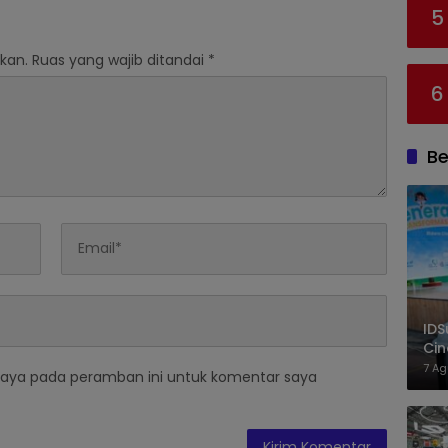
5
kan.
Ruas yang wajib ditandai
*
6
Be
IDS
Cin
Sej
7 Ag
saya pada peramban ini untuk komentar saya