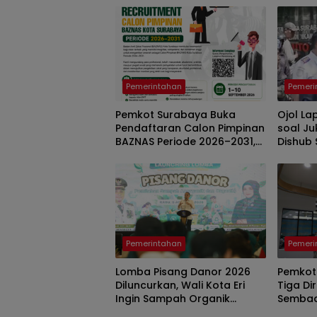
Pemerintahan
Pemeri
Pemkot Surabaya Buka
Ojol La
Pendaftaran Calon Pimpinan
soal Ju
BAZNAS Periode 2026–2031,
Dishub
Cari Figur Berintegritas
Pemerintahan
Pemeri
Lomba Pisang Danor 2026
Pemkot
Diluncurkan, Wali Kota Eri
Tiga Di
Ingin Sampah Organik
Sembad
Selesai dari Rumah
Layanan