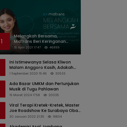
Melangkah Bersama,
1
Midtrans Beri Keringanan
Biaya Transaksi ke Organisasi
15 April 2021 17:47
46899
Nirlaba Indonesia
Ini Istimewanya Selasa Kliwon
Malam Anggoro Kasih, Adakah
Kaitannya dengan Keputusan
1 September 2020 15:46
30533
PDIP?
Ada Bazar UMKM dan Pertunjukan
Musik di Tugu Pahlawan
15 Maret 2024 17:58
20035
Viral Terapi Kretek-Kretek, Master
Joe Roadshow Ke Surabaya Obati
Pasien Sekaligus Edukasi
30 Januari 2022 21:35
19834
Masyarakat
Akademisi Asal Jombang