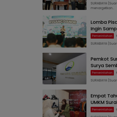
SURABAYA (Suara
menargetkan…
Lomba Pisa
Ingin Samp
Pemerintahan
SURABAYA (Suara
Pemkot Sur
Surya Semb
Pemerintahan
SURABAYA (Suar
Empat Tahu
UMKM Surab
Pemerintahan