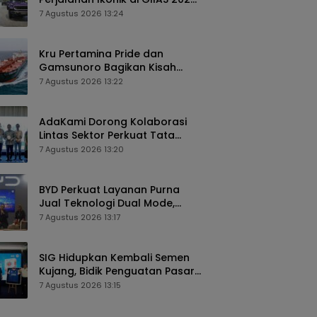
Siapkan Edisi Khusus dan
7 Agustus 2026 13:24
Perkuat Pengalaman
Pelanggan
Kru Pertamina Pride dan
Gamsunoro Bagikan Kisah
Menegangkan Melintasi Selat
7 Agustus 2026 13:22
Hormuz di Tengah Konflik
AdaKami Dorong Kolaborasi
Lintas Sektor Perkuat Tata
Kelola Keamanan Siber
7 Agustus 2026 13:20
Berbasis AI
BYD Perkuat Layanan Purna
Jual Teknologi Dual Mode,
Tawarkan Biaya Perawatan
7 Agustus 2026 13:17
Lebih Efisien
SIG Hidupkan Kembali Semen
Kujang, Bidik Penguatan Pasar
Jawa Barat
7 Agustus 2026 13:15