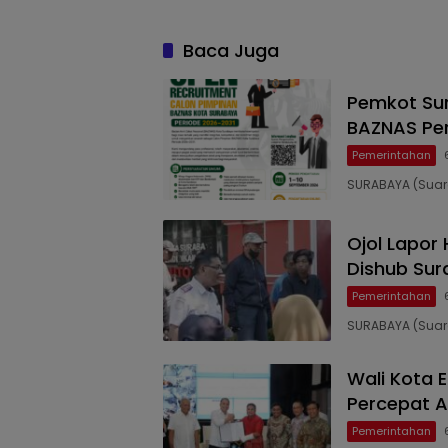
Baca Juga
Pemkot Su
BAZNAS Peri
Pemerintahan
SURABAYA (Suara
Ojol Lapor 
Dishub Su
Pemerintahan
SURABAYA (Suara
Wali Kota 
Percepat A
Pemerintahan