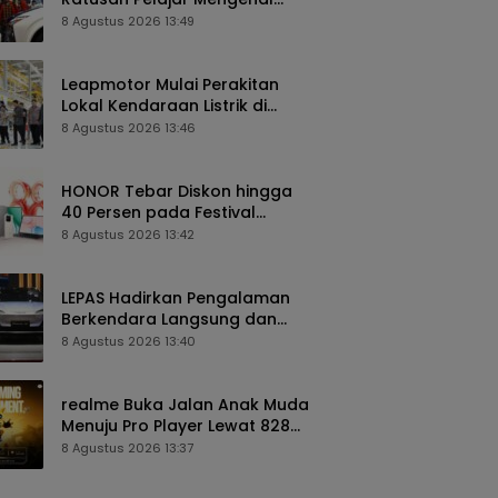
Teknologi dan Peluang Karier
8 Agustus 2026 13:49
Industri Otomotif
Leapmotor Mulai Perakitan
Lokal Kendaraan Listrik di
Indonesia, B10 dan C10 Jadi
8 Agustus 2026 13:46
Model Perdana
HONOR Tebar Diskon hingga
40 Persen pada Festival
Belanja 8.8 di Shopee dan
8 Agustus 2026 13:42
TikTok Shop
LEPAS Hadirkan Pengalaman
Berkendara Langsung dan
Beragam Program Spesial di
8 Agustus 2026 13:40
GIIAS 2026
realme Buka Jalan Anak Muda
Menuju Pro Player Lewat 828
Gaming Tournament
8 Agustus 2026 13:37