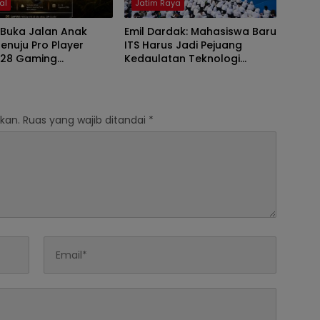
al
Jatim Raya
 Buka Jalan Anak
Emil Dardak: Mahasiswa Baru
nuju Pro Player
ITS Harus Jadi Pejuang
828 Gaming
Kedaulatan Teknologi
ment
Indonesia
kan.
Ruas yang wajib ditandai
*