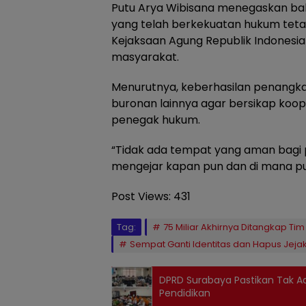
Putu Arya Wibisana menegaskan b
yang telah berkekuatan hukum teta
Kejaksaan Agung Republik Indones
masyarakat.
Menurutnya, keberhasilan penangkap
buronan lainnya agar bersikap koop
penegak hukum.
“Tidak ada tempat yang aman bagi 
mengejar kapan pun dan di mana pu
Post Views:
431
Tag:
75 Miliar Akhirnya Ditangkap Ti
Sempat Ganti Identitas dan Hapus Jejak 
DPRD Surabaya Pastikan Tak A
Pendidikan