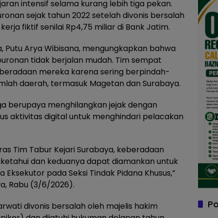
an intensif selama kurang lebih tiga pekan.
ronan sejak tahun 2022 setelah divonis bersalah
rja fiktif senilai Rp4,75 miliar di Bank Jatim.
baya, Putu Arya Wibisana, mengungkapkan bahwa
uronan tidak berjalan mudah. Tim sempat
eberadaan mereka karena sering berpindah-
jumlah daerah, termasuk Magetan dan Surabaya.
duga berupaya menghilangkan jejak dengan
s aktivitas digital untuk menghindari pelacakan
eras Tim Tabur Kejari Surabaya, keberadaan
diketahui dan keduanya dapat diamankan untuk
a Eksekutor pada Seksi Tindak Pidana Khusus,”
a, Rabu (3/6/2026).
Po
rwati divonis bersalah oleh majelis hakim
ipikor) dan dijatuhi hukuman delapan tahun