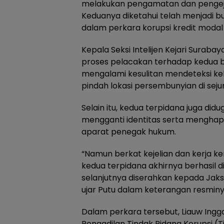
melakukan pengamatan dan pengejar
Keduanya diketahui telah menjadi bu
dalam perkara korupsi kredit modal ke
Kepala Seksi Intelijen Kejari Sura
proses pelacakan terhadap kedua b
mengalami kesulitan mendeteksi k
pindah lokasi persembunyian di se
Selain itu, kedua terpidana juga di
mengganti identitas serta menghapu
aparat penegak hukum.
“Namun berkat kejelian dan kerja k
kedua terpidana akhirnya berhasil 
selanjutnya diserahkan kepada Jaks
ujar Putu dalam keterangan resminy
Dalam perkara tersebut, Liauw Ingga
Pengadilan Tindak Pidana Korupsi (T