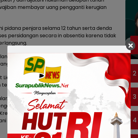
kewajiban membayar uang pengganti kerugian
uhi pidana penjara selama 12 tahun serta denda
ses persidangan secara in absentia karena tidak
erlangsung.
 langsung dieksekusi untuk menjalani masa
yang berada di Porong, Kabupaten Sidoarjo.
2
 Liem Susilowati, adik dari Liauw Inggarwati, yang
 terus diburu Tim Tabur Kejari Surabaya.
3
alam perkara yang sama, yakni Wonggo Prayitno,
ngah dan Korporasi Bank Jatim, serta Arya
 Kredit Menengah dan Korporasi Bank Jatim, telah
4
alani hukuman penjara masing-masing selama