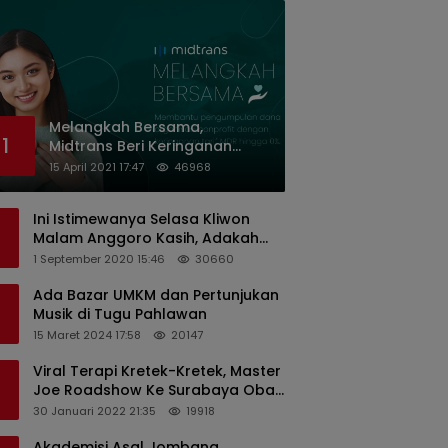
Melangkah Bersama,
1
Midtrans Beri Keringanan
Biaya Transaksi ke Organisasi
15 April 2021 17:47
46968
Nirlaba Indonesia
Ini Istimewanya Selasa Kliwon
Malam Anggoro Kasih, Adakah
Kaitannya dengan Keputusan
1 September 2020 15:46
30660
PDIP?
Ada Bazar UMKM dan Pertunjukan
Musik di Tugu Pahlawan
15 Maret 2024 17:58
20147
Viral Terapi Kretek-Kretek, Master
Joe Roadshow Ke Surabaya Obati
Pasien Sekaligus Edukasi
30 Januari 2022 21:35
19918
Masyarakat
Akademisi Asal Jombang