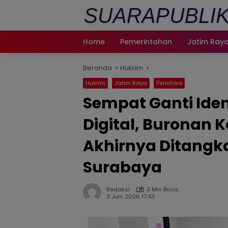
Langsung
ke
konten
Home
Pemerintahan
Jatim Ray
Beranda
Hukrim
Hukrim
Jatim Raya
Peristiwa
Sempat Ganti Iden
Digital, Buronan K
Akhirnya Ditangka
Surabaya
Redaksi
3 Min Baca
3 Juni 2026 17:43