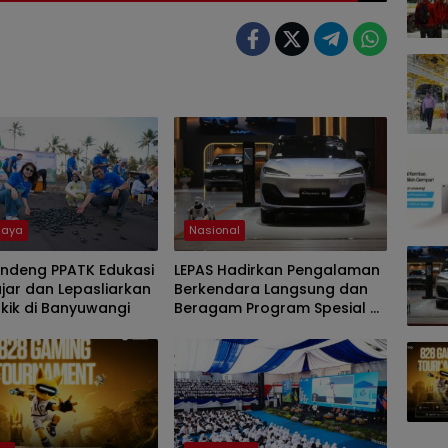
Raya
Nasional
ndeng PPATK Edukasi
LEPAS Hadirkan Pengalaman
ajar dan Lepasliarkan
Berkendara Langsung dan
ukik di Banyuwangi
Beragam Program Spesial di
GIIAS 2026