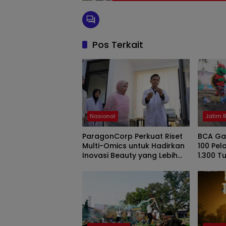
Pos Terkait
Nasional
Jatim 
ParagonCorp Perkuat Riset
BCA Ga
Multi-Omics untuk Hadirkan
100 Pel
Inovasi Beauty yang Lebih
1.300 T
Relevan bagi Masyarakat
Indonesia