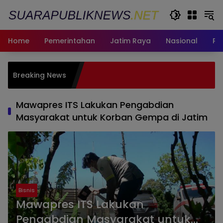
Langsung
ke
konten
Home
Pemerintahan
Jatim Raya
Nasional
Pe
Pemkot Sura
Breaking News
bagi Warga
Fasum
Mawapres ITS Lakukan Pengabdian
Masyarakat untuk Korban Gempa di Jatim
Bisnis
Mawapres ITS Lakukan
Pengabdian Masyarakat untuk