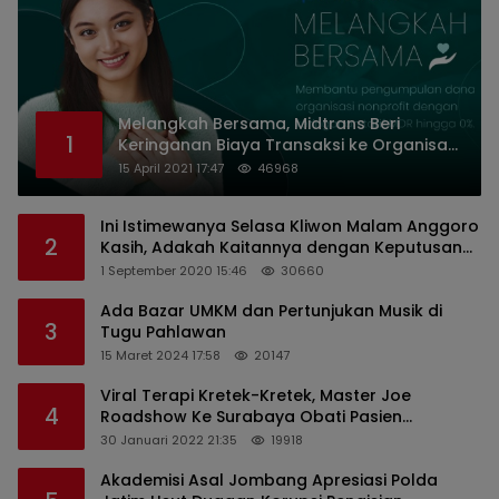
Melangkah Bersama, Midtrans Beri
1
Keringanan Biaya Transaksi ke Organisasi
Nirlaba Indonesia
15 April 2021 17:47
46968
Ini Istimewanya Selasa Kliwon Malam Anggoro
2
Kasih, Adakah Kaitannya dengan Keputusan
PDIP?
1 September 2020 15:46
30660
Ada Bazar UMKM dan Pertunjukan Musik di
3
Tugu Pahlawan
15 Maret 2024 17:58
20147
Viral Terapi Kretek-Kretek, Master Joe
4
Roadshow Ke Surabaya Obati Pasien
Sekaligus Edukasi Masyarakat
30 Januari 2022 21:35
19918
Akademisi Asal Jombang Apresiasi Polda