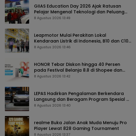
GIIAS Education Day 2026 Ajak Ratusan
Pelajar Mengenal Teknologi dan Peluang
Karier Industri Otomotif
8 Agustus 2026 13:49
Leapmotor Mulai Perakitan Lokal
Kendaraan Listrik di Indonesia, B10 dan C10
Jadi Model Perdana
8 Agustus 2026 13:46
HONOR Tebar Diskon hingga 40 Persen
pada Festival Belanja 8.8 di Shopee dan
TikTok Shop
8 Agustus 2026 13:42
LEPAS Hadirkan Pengalaman Berkendara
Langsung dan Beragam Program Spesial di
GIIAS 2026
8 Agustus 2026 13:40
realme Buka Jalan Anak Muda Menuju Pro
Player Lewat 828 Gaming Tournament
8 Agustus 2026 13:37