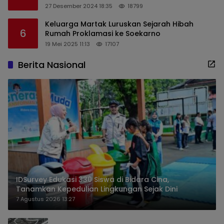
Perangkat Desa di Kediri
27 Desember 2024 18:35
18799
Keluarga Martak Luruskan Sejarah Hibah
6
Rumah Proklamasi ke Soekarno
19 Mei 2025 11:13
17107
Berita Nasional
IDSurvey Edukasi 330 Siswa di Bidara Cina,
Tanamkan Kepedulian Lingkungan Sejak Dini
7 Agustus 2026 13:27