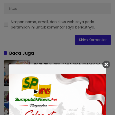
Simpan nama, email, dan situs web saya pada
peramban ini untuk komentar saya berikutnya.
Baca Juga
Paduan Suara One Voice Spensabaya
Harumkan Surabaya, Raih Empat
Penghargaan di Thailand
Pemerintahan
7 Agustus 2026 21:25
Semarak HUT ke-81 RI, 60 Anak
Disabilitas Surabaya Ikuti Lomba di
Kalijudan
Pemerintahan
7 Agustus 2026 17:29