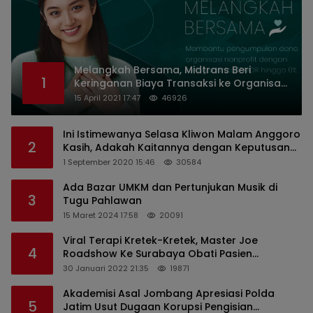
Melangkah Bersama, Midtrans Beri
1
Keringanan Biaya Transaksi ke Organisasi
Nirlaba Indonesia
15 April 2021 17:47
46926
Ini Istimewanya Selasa Kliwon Malam Anggoro
2
Kasih, Adakah Kaitannya dengan Keputusan
PDIP?
1 September 2020 15:46
30584
Ada Bazar UMKM dan Pertunjukan Musik di
3
Tugu Pahlawan
15 Maret 2024 17:58
20091
Viral Terapi Kretek-Kretek, Master Joe
4
Roadshow Ke Surabaya Obati Pasien
Sekaligus Edukasi Masyarakat
30 Januari 2022 21:35
19871
Akademisi Asal Jombang Apresiasi Polda
5
Jatim Usut Dugaan Korupsi Pengisian