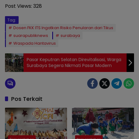
Post Views:
328
Tag:
Dosen FKK ITS Ingatkan Risiko Penularan dari Tikus
suarapubliknews
surabaya
Waspada Hantavirus
Pasar Keputran Selatan Direvitalisasi, Warga
Surabaya Segera Nikmati Pasar Modern
Pos Terkait