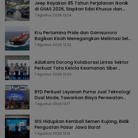
Jeep Rayakan 85 Tahun Perjalanan Ikonik
di GIIAS 2026, Siapkan Edisi Khusus dan
Perkuat Pengalaman Pelanggan
7 Agustus 2026 13:24
Kru Pertamina Pride dan Gamsunoro
Bagikan Kisah Menegangkan Melintasi Selat
Hormuz di Tengah Konflik
7 Agustus 2026 13:22
AdaKami Dorong Kolaborasi Lintas Sektor
Perkuat Tata Kelola Keamanan Siber
Berbasis AI
7 Agustus 2026 13:20
BYD Perkuat Layanan Purna Jual Teknologi
Dual Mode, Tawarkan Biaya Perawatan
Lebih Efisien
7 Agustus 2026 13:17
SIG Hidupkan Kembali Semen Kujang, Bidik
Penguatan Pasar Jawa Barat
7 Agustus 2026 13:15