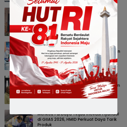
IdeaFest SUB 2026 Dorong Kolaborasi
untuk Perkuat Ekosistem Kreatif Jawa
Timur
Peristiwa
7 Agustus 2026 13:39
IDSurvey Edukasi 330 Siswa di Bidara
Cina, Tanamkan Kepedulian Lingkungan
Sejak Dini
Nasional
7 Agustus 2026 13:27
Profesor ITS Kembangkan Pemodelan
Gelombang Radio untuk Perkuat Sistem
Telekomunikasi Nasional
Peristiwa
7 Agustus 2026 13:25
Menkeu Purbaya Tinjau Inovasi Hyundai
di GIIAS 2026, HMID Perkuat Daya Tarik
Produk