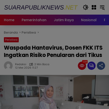
Langsung
ke
konten
Home
Pemerintahan
Jatim Raya
Nasional
Pe
Beranda
Peristiwa
Peristiwa
Waspada Hantavirus, Dosen FKK ITS
Ingatkan Risiko Penularan dari Tikus
328
Redaksi
2 Min Baca
12 Mei 2026 11:27