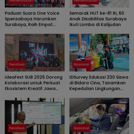
Pemerintahan
Pemerintahan
Paduan Suara One Voice
Semarak HUT ke-81 RI, 60
Spensabaya Harumkan
Anak Disabilitas Surabaya
Surabaya, Raih Empat
Ikuti Lomba di Kalijudan
Penghargaan di Thailand
Peristiwa
Nasional
IdeaFest SUB 2026 Dorong
IDSurvey Edukasi 330 Siswa
Kolaborasi untuk Perkuat
di Bidara Cina, Tanamkan
Ekosistem Kreatif Jawa
Kepedulian Lingkungan
Timur
Sejak Dini
Peristiwa
Nasional