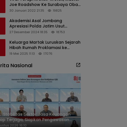
Joe Roadshow Ke Surabaya Obati
Pasien Sekaligus Edukasi
30 Januari 2022 21:35
19825
Masyarakat
Akademisi Asal Jombang
Apresiasi Polda Jatim Usut
Dugaan Korupsi Pengisian
27 Desember 2024 18:35
18753
Perangkat Desa di Kediri
Keluarga Martak Luruskan Sejarah
Hibah Rumah Proklamasi ke
Soekarno
19 Mei 2025 11:13
17076
rita Nasional
: Stabilitas Sektor Jasa Keuangan
ap Terjaga, Siapkan Pengawasan
sa Mineral Mulai 2027
ustus 2026 16:10