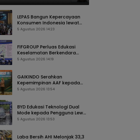
LEPAS Bangun Kepercayaan
Konsumen Indonesia lewat
Pengalaman Berkendara
5 Agustus 2026 14:23
hingga Layanan Purnajual
FIFGROUP Perluas Edukasi
Keselamatan Berkendara
Lewat Program FABL di GIIAS
5 Agustus 2026 14:19
2026
GAIKINDO Serahkan
Kepemimpinan AAF kepada
Malaysia, Perkuat Kolaborasi
5 Agustus 2026 13:54
Industri Otomotif ASEAN
BYD Edukasi Teknologi Dual
Mode kepada Pengguna Lewat
Komunitas BEYOND di GIIAS
5 Agustus 2026 13:53
2026
Laba Bersih AHI Melonjak 33,3