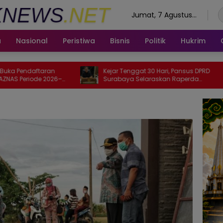
Jumat, 7 Agustus
2026
a
Nasional
Peristiwa
Bisnis
Politik
Hukrim
an
Kejar Tenggat 30 Hari, Pansus DPRD
Ojol
026–
Surabaya Selaraskan Raperda
Jal
Kampung Cerdas dan Kampung
KTA
Pancasila