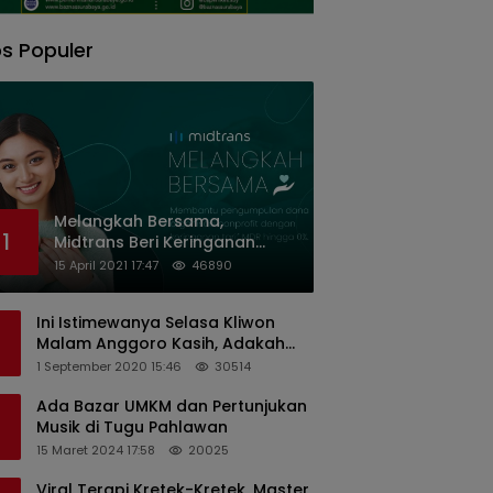
s Populer
Melangkah Bersama,
1
Midtrans Beri Keringanan
Biaya Transaksi ke Organisasi
15 April 2021 17:47
46890
Nirlaba Indonesia
Ini Istimewanya Selasa Kliwon
Malam Anggoro Kasih, Adakah
Kaitannya dengan Keputusan
1 September 2020 15:46
30514
PDIP?
Ada Bazar UMKM dan Pertunjukan
Musik di Tugu Pahlawan
15 Maret 2024 17:58
20025
Viral Terapi Kretek-Kretek, Master