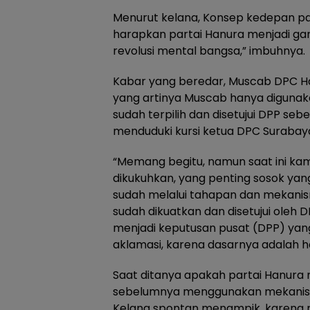
Menurut kelana, Konsep kedepan par
harapkan partai Hanura menjadi gar
revolusi mental bangsa,” imbuhnya.
Kabar yang beredar, Muscab DPC H
yang artinya Muscab hanya digunak
sudah terpilih dan disetujui DPP s
menduduki kursi ketua DPC Surabay
“Memang begitu, namun saat ini kam
dikukuhkan, yang penting sosok yang
sudah melalui tahapan dan mekanism
sudah dikuatkan dan disetujui oleh D
menjadi keputusan pusat (DPP) ya
aklamasi, karena dasarnya adalah ha
Saat ditanya apakah partai Hanura m
sebelumnya menggunakan mekanisme
Kelana spontan menampik, karena 