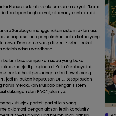
tai Hanura adalah selalu bersama rakyat. “kami
da terdepan bagi rakyat, utamanya untuk misi
anura Surabaya menggunakan sistem aklamasi,
an sebagai sarana pengukuhan calon ketua yang
ebelumnya. Dan nama yang disebut-sebut bakal
a adalah Wisnu Wardhana.
i belum bisa sampaikan siapa yang bakal
 akan menjadi pimpinan di Kota Surabaya ini
e partai, hasil penjaringan dari bawah yang
PP, jadi Ini bukan keputusan DPD, tetapi sudah
ng harus melakukan Muscab dengan sistem
sil dukungan dari PAC,” jelasnya.
engikuti jejak partai-partai lain yang
 aklamasi, dengan alasan lebih kondusif?
Po
menurutnya Hanura juga mempunyai prinsip