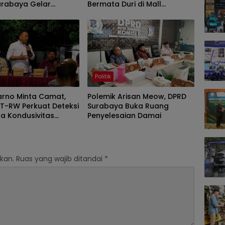
urabaya Gelar
Bermata Duri di Mall
en Tenis Meja
Pakuwon Sorot
Kekhawatiran Berlebihan
Pengusaha
Politik
arno Minta Camat,
Polemik Arisan Meow, DPRD
RT-RW Perkuat Deteksi
Surabaya Buka Ruang
ga Kondusivitas
Penyelesaian Damai
ya
kan.
Ruas yang wajib ditandai
*