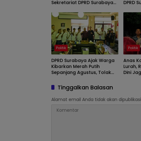
Sekretariat DPRD Surabaya
DPRD S
Gelar Mini Workshop
Turnam
Fotografi
Politik
Politik
DPRD Surabaya Ajak Warga
Anas K
Kibarkan Merah Putih
Lurah, 
Sepanjang Agustus, Tolak
Dini Ja
Ajakan Bendera Setengah
Suraba
Tiang
Tinggalkan Balasan
Alamat email Anda tidak akan dipublikasi