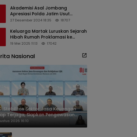
Masyarakat
Akademisi Asal Jombang
Apresiasi Polda Jatim Usut
Dugaan Korupsi Pengisian
27 Desember 2024 18:35
18707
Perangkat Desa di Kediri
Keluarga Martak Luruskan Sejarah
Hibah Rumah Proklamasi ke
Soekarno
19 Mei 2025 11:13
17042
rita Nasional
: Stabilitas Sektor Jasa Keuangan
ap Terjaga, Siapkan Pengawasan
sa Mineral Mulai 2027
ustus 2026 16:10