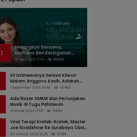
Melangkah Bersama,
1
Midtrans Beri Keringanan
Biaya Transaksi ke Organisasi
15 April 2021 17:47
46859
Nirlaba Indonesia
Ini Istimewanya Selasa Kliwon
Malam Anggoro Kasih, Adakah
Kaitannya dengan Keputusan
1 September 2020 15:46
30453
PDIP?
Ada Bazar UMKM dan Pertunjukan
Musik di Tugu Pahlawan
15 Maret 2024 17:58
19980
Viral Terapi Kretek-Kretek, Master
Joe Roadshow Ke Surabaya Obati
Pasien Sekaligus Edukasi
30 Januari 2022 21:35
19788