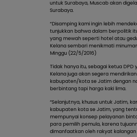
untuk Surabaya, Muscab akan digela
Surabaya.
“Disamping kami ingin lebih mendeka
tunjukkan bahwa dalam berpolitik i
yang mewah seperti hotel atau gedu
Kelana sembari menikmati minumann
Minggu (22/5/2016)
Tidak hanya itu, sebagai ketua DPD
Kelana juga akan segera mendirika
kabupaten/kota se Jatim dengan n
berbintang tapi harga kaki lima.
“Selanjutnya, khusus untuk Jatim, ka
kabupaten kota se Jatim, yang tentu
mempunyai konsep pelayanan bintan
para pemilih pemula, karena tujuanny
dimanfaatkan oleh rakyat kalanga