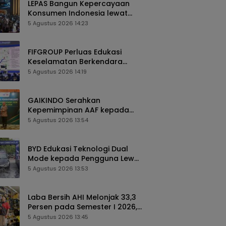
LEPAS Bangun Kepercayaan
Konsumen Indonesia lewat
Pengalaman Berkendara
5 Agustus 2026 14:23
hingga Layanan Purnajual
FIFGROUP Perluas Edukasi
Keselamatan Berkendara
Lewat Program FABL di GIIAS
5 Agustus 2026 14:19
2026
GAIKINDO Serahkan
Kepemimpinan AAF kepada
Malaysia, Perkuat Kolaborasi
5 Agustus 2026 13:54
Industri Otomotif ASEAN
BYD Edukasi Teknologi Dual
Mode kepada Pengguna Lewat
Komunitas BEYOND di GIIAS
5 Agustus 2026 13:53
2026
Laba Bersih AHI Melonjak 33,3
Persen pada Semester I 2026,
Ekspansi AZKO Berlanjut hingga
5 Agustus 2026 13:45
Toko ke-276