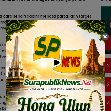
 cara sendiri dalam menata partai, dan target
 maksimal, bahkan kami juga berharap agar
menjadi Wali Kota Surabaya, itu target terbesar
terkait sosok Wisnu Wardhana alias WW, Kelana
menjadi sosok yang diharapkan bisa melakukan
baya, bahkan diharapkan bisa menjadi Wali Kota.
2
kenal keras, tegas bahkan beberapa orang
(tendang) dan terkadang juga edan, tapi
g seperti dia, tidak bisa orang yang lembek,”
3
 sementara, bahwa kandidat ketua DPC Hanura
g bakal jatuh ke Wisnu Wardhana, yang
4
sok pagi. Hasil penelusuran media ini, posisi