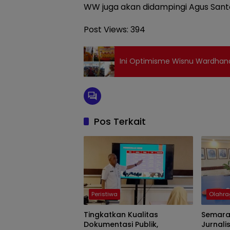
WW juga akan didampingi Agus Santo
Post Views:
394
Ini Optimisme Wisnu Wardhan
Pos Terkait
Peristiwa
Olahr
Tingkatkan Kualitas
Semarak
Dokumentasi Publik,
Jurnali