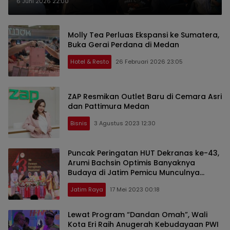
Elektrifikasi di Sumatera
6 Juni 2026 22:00
Molly Tea Perluas Ekspansi ke Sumatera,
Buka Gerai Perdana di Medan
Hotel & Resto
26 Februari 2026 23:05
ZAP Resmikan Outlet Baru di Cemara Asri
dan Pattimura Medan
Bisnis
3 Agustus 2023 12:30
Puncak Peringatan HUT Dekranas ke-43,
Arumi Bachsin Optimis Banyaknya
Budaya di Jatim Pemicu Munculnya
Banyak Kriya
Jatim Raya
17 Mei 2023 00:18
Lewat Program “Dandan Omah”, Wali
Kota Eri Raih Anugerah Kebudayaan PWI