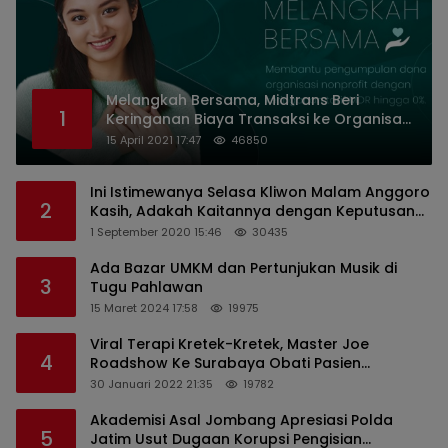
Melangkah Bersama, Midtrans Beri
1
Keringanan Biaya Transaksi ke Organisasi
Nirlaba Indonesia
15 April 2021 17:47
46850
Ini Istimewanya Selasa Kliwon Malam Anggoro
2
Kasih, Adakah Kaitannya dengan Keputusan
PDIP?
1 September 2020 15:46
30435
Ada Bazar UMKM dan Pertunjukan Musik di
3
Tugu Pahlawan
15 Maret 2024 17:58
19975
Viral Terapi Kretek-Kretek, Master Joe
4
Roadshow Ke Surabaya Obati Pasien
Sekaligus Edukasi Masyarakat
30 Januari 2022 21:35
19782
Akademisi Asal Jombang Apresiasi Polda
5
Jatim Usut Dugaan Korupsi Pengisian