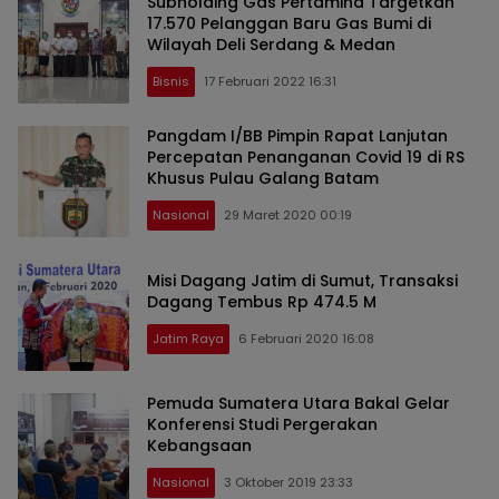
Subholding Gas Pertamina Targetkan
17.570 Pelanggan Baru Gas Bumi di
Wilayah Deli Serdang & Medan
Bisnis
17 Februari 2022 16:31
Pangdam I/BB Pimpin Rapat Lanjutan
Percepatan Penanganan Covid 19 di RS
Khusus Pulau Galang Batam
Nasional
29 Maret 2020 00:19
Misi Dagang Jatim di Sumut, Transaksi
Dagang Tembus Rp 474.5 M
Jatim Raya
6 Februari 2020 16:08
Pemuda Sumatera Utara Bakal Gelar
Konferensi Studi Pergerakan
Kebangsaan
Nasional
3 Oktober 2019 23:33