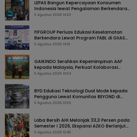
LEPAS Bangun Kepercayaan Konsumen
Indonesia lewat Pengalaman Berkendara
hingga Layanan Purnajual
5 Agustus 2026 14:23
FIFGROUP Perluas Edukasi Keselamatan
Berkendara Lewat Program FABL di GIIAS
2026
5 Agustus 2026 14:19
GAIKINDO Serahkan Kepemimpinan AAF
kepada Malaysia, Perkuat Kolaborasi
Industri Otomotif ASEAN
5 Agustus 2026 13:54
BYD Edukasi Teknologi Dual Mode kepada
Pengguna Lewat Komunitas BEYOND di
GIIAS 2026
5 Agustus 2026 13:53
Laba Bersih AHI Melonjak 33,3 Persen pada
Semester I 2026, Ekspansi AZKO Berlanjut
hingga Toko ke-276
5 Agustus 2026 13:45