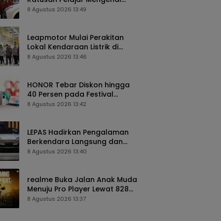
Teknologi dan Peluang Karier
8 Agustus 2026 13:49
Industri Otomotif
Leapmotor Mulai Perakitan
Lokal Kendaraan Listrik di
Indonesia, B10 dan C10 Jadi
8 Agustus 2026 13:46
Model Perdana
HONOR Tebar Diskon hingga
40 Persen pada Festival
Belanja 8.8 di Shopee dan
8 Agustus 2026 13:42
TikTok Shop
LEPAS Hadirkan Pengalaman
Berkendara Langsung dan
Beragam Program Spesial di
8 Agustus 2026 13:40
GIIAS 2026
realme Buka Jalan Anak Muda
Menuju Pro Player Lewat 828
Gaming Tournament
8 Agustus 2026 13:37