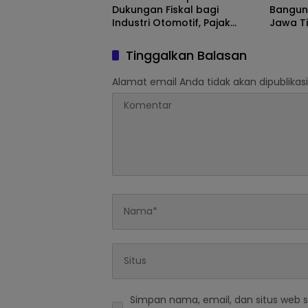
Dukungan Fiskal bagi
Bangun 
Industri Otomotif, Pajak
Jawa T
Mobil Listrik dan
Hadapi 
Perlindungan Leasing Jadi
Tinggalkan Balasan
Sorotan
Alamat email Anda tidak akan dipublikasi
Simpan nama, email, dan situs web 