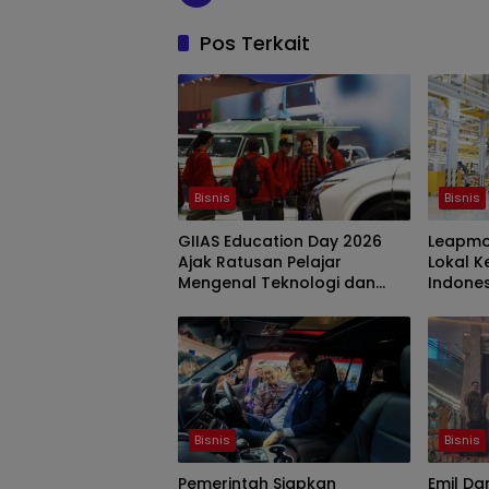
Pos Terkait
Bisnis
Bisnis
GIIAS Education Day 2026
Leapmot
Ajak Ratusan Pelajar
Lokal K
Mengenal Teknologi dan
Indones
Peluang Karier Industri
Model 
Otomotif
Bisnis
Bisnis
Pemerintah Siapkan
Emil Da