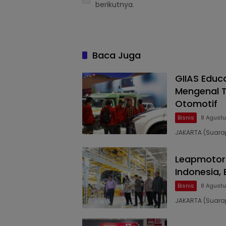
berikutnya.
Baca Juga
GIIAS Educ
Mengenal T
Otomotif
Bisnis
8 Agustu
JAKARTA (Suarap
Leapmotor M
Indonesia,
Bisnis
8 Agustu
JAKARTA (Suarap