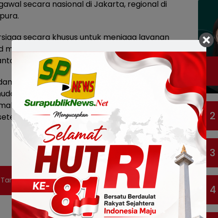
awal secara nasional di Jakarta, regional di
pura.
ersiaga secara khusus untuk menjaga layanan
nd maupun seluler, sehingga kelancaran layanan
au,” tegas Zulhelfi.
n pengamanan infrastruktur secara intensif,
ahkan koordinasi pihak-pihak dan petugas
malisir dampak bencana serta memenuhi
2
setempat yang terkena dampak erupsi Gunung
3
 Tampilkan Karya Mantan Skizofrenia
4