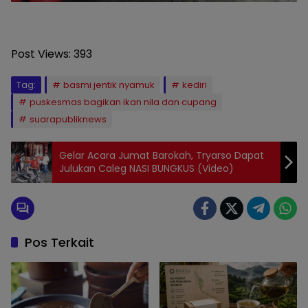
Post Views:
393
Tag:
basmi jentik nyamuk
kediri
puskesmas bagikan ikan nila dan cupang
suarapubliknews
Gelar Acara Jumat Barokah, Tryarso Dapat
Julukan Caleg NASI BUNGKUS (Video)
Pos Terkait