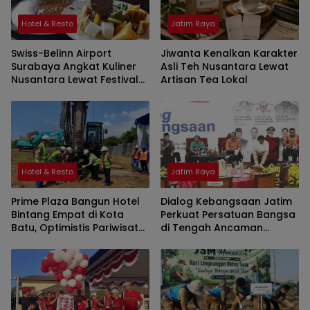
Hotel & Resto
Jatim Raya
Swiss-Belinn Airport
Jiwanta Kenalkan Karakter
Surabaya Angkat Kuliner
Asli Teh Nusantara Lewat
Nusantara Lewat Festival
Artisan Tea Lokal
Spirit of Independence
Hotel & Resto
Jatim Raya
Prime Plaza Bangun Hotel
Dialog Kebangsaan Jatim
Bintang Empat di Kota
Perkuat Persatuan Bangsa
Batu, Optimistis Pariwisata
di Tengah Ancaman
Jawa Timur Terus Tumbuh
Polarisasi Digital