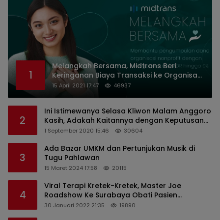
Melangkah Bersama, Midtrans Beri
1
Keringanan Biaya Transaksi ke Organisasi
Nirlaba Indonesia
15 April 2021 17:47
46937
Ini Istimewanya Selasa Kliwon Malam Anggoro
2
Kasih, Adakah Kaitannya dengan Keputusan
PDIP?
1 September 2020 15:46
30604
Ada Bazar UMKM dan Pertunjukan Musik di
3
Tugu Pahlawan
15 Maret 2024 17:58
20115
Viral Terapi Kretek-Kretek, Master Joe
4
Roadshow Ke Surabaya Obati Pasien
Sekaligus Edukasi Masyarakat
30 Januari 2022 21:35
19890