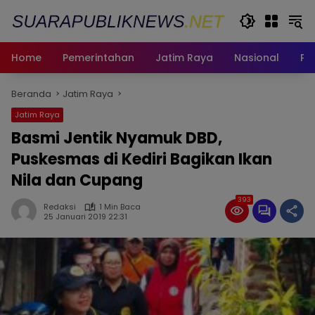
Langsung
ke
konten
Home
Pemerintahan
Jatim Raya
Nasional
Pe
Beranda
Jatim Raya
Jatim Raya
Basmi Jentik Nyamuk DBD,
Puskesmas di Kediri Bagikan Ikan
Nila dan Cupang
393
Redaksi
1 Min Baca
25 Januari 2019 22:31