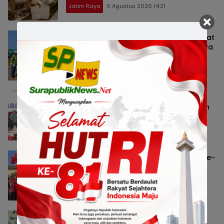
Jatim Raya
5 Agustus 2026 14:21
Prime Plaza Bangun Hotel Bintang Empat
di Kota Batu, Optimistis Pariwisata Jawa
Timur Terus Tumbuh
Hotel & Resto
5 Agustus 2026 14:00
Dialog Kebangsaan Jatim Perkuat
Persatuan Bangsa di Tengah Ancaman
Polarisasi Digital
Jatim Raya
3 Agustus 2026 18:19
Lomba Hias Rumah Semarakkan HUT ke-
81 RI, Warga Taman Boston Perkuat
Kebersamaan
Jatim Raya
3 Agustus 2026 17:27
Jasamarga Gempol Pasuruan Gelar