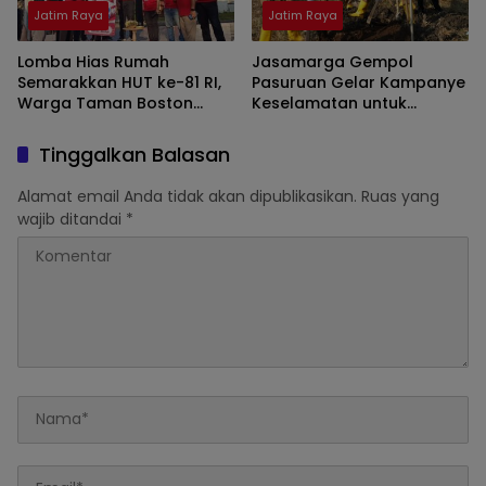
Jatim Raya
Jatim Raya
Lomba Hias Rumah
Jasamarga Gempol
Semarakkan HUT ke-81 RI,
Pasuruan Gelar Kampanye
Warga Taman Boston
Keselamatan untuk
Perkuat Kebersamaan
Tingkatkan Disiplin
Berkendara di Jalan Tol
Tinggalkan Balasan
Alamat email Anda tidak akan dipublikasikan.
Ruas yang
wajib ditandai
*