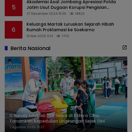
Akademisi Asal Jombang Apresiasi Polda
5
Jatim Usut Dugaan Korupsi Pengisian
Perangkat Desa di Kediri
27 Desember 2024 18:35
18823
Keluarga Martak Luruskan Sejarah Hibah
6
Rumah Proklamasi ke Soekarno
19 Mei 2025 11:13
17112
Berita Nasional
IDSurvey Edukasi 330 Siswa di Bidara Cina,
Tanamkan Kepedulian Lingkungan Sejak Dini
7 Agustus 2026 13:27