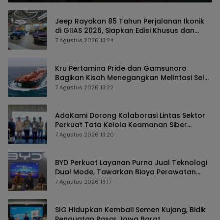
Jeep Rayakan 85 Tahun Perjalanan Ikonik
di GIIAS 2026, Siapkan Edisi Khusus dan
Perkuat Pengalaman Pelanggan
7 Agustus 2026 13:24
Kru Pertamina Pride dan Gamsunoro
Bagikan Kisah Menegangkan Melintasi Selat
Hormuz di Tengah Konflik
7 Agustus 2026 13:22
AdaKami Dorong Kolaborasi Lintas Sektor
Perkuat Tata Kelola Keamanan Siber
Berbasis AI
7 Agustus 2026 13:20
BYD Perkuat Layanan Purna Jual Teknologi
Dual Mode, Tawarkan Biaya Perawatan
Lebih Efisien
7 Agustus 2026 13:17
SIG Hidupkan Kembali Semen Kujang, Bidik
Penguatan Pasar Jawa Barat