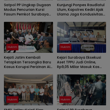
Satpol PP Ungkap Dugaan
Kunjungi Ponpes Raudlatul
Modus Pencurian Kursi
Ulum, Kapolres Kediri Ajak
Fasum Pemkot Surabaya
Ulama Jaga Kondusivitas
Pakai Ambulans
Daerah
Hukrim
Hukrim
Kejati Jatim Kembali
Kejari Surabaya Eksekusi
Tetapkan Tersangka Baru
Aset TPPU Judi Online,
Kasus Korupsi Perizinan Air
Rp9,05 Miliar Masuk Kas
Tanah
Negara
Hukrim
Hukrim
SMSI Jatim–Kejati Siap
Satpol PP Surabaya