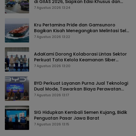
di GIIAS 2026, Siapkan Edisi Khusus dan
Perkuat Pengalaman Pelanggan
7 Agustus 2026 13:24
Kru Pertamina Pride dan Gamsunoro
Bagikan Kisah Menegangkan Melintasi Selat
Hormuz di Tengah Konflik
7 Agustus 2026 13:22
AdaKami Dorong Kolaborasi Lintas Sektor
Perkuat Tata Kelola Keamanan Siber
Berbasis AI
7 Agustus 2026 13:20
BYD Perkuat Layanan Purna Jual Teknologi
Dual Mode, Tawarkan Biaya Perawatan
Lebih Efisien
7 Agustus 2026 13:17
SIG Hidupkan Kembali Semen Kujang, Bidik
Penguatan Pasar Jawa Barat
7 Agustus 2026 13:15