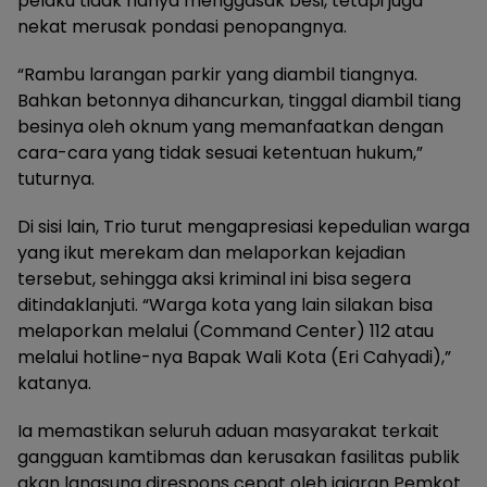
pelaku tidak hanya menggasak besi, tetapi juga
nekat merusak pondasi penopangnya.
“Rambu larangan parkir yang diambil tiangnya.
Bahkan betonnya dihancurkan, tinggal diambil tiang
besinya oleh oknum yang memanfaatkan dengan
cara-cara yang tidak sesuai ketentuan hukum,”
tuturnya.
Di sisi lain, Trio turut mengapresiasi kepedulian warga
yang ikut merekam dan melaporkan kejadian
tersebut, sehingga aksi kriminal ini bisa segera
ditindaklanjuti. “Warga kota yang lain silakan bisa
melaporkan melalui (Command Center) 112 atau
melalui hotline-nya Bapak Wali Kota (Eri Cahyadi),”
katanya.
Ia memastikan seluruh aduan masyarakat terkait
gangguan kamtibmas dan kerusakan fasilitas publik
akan langsung direspons cepat oleh jajaran Pemkot