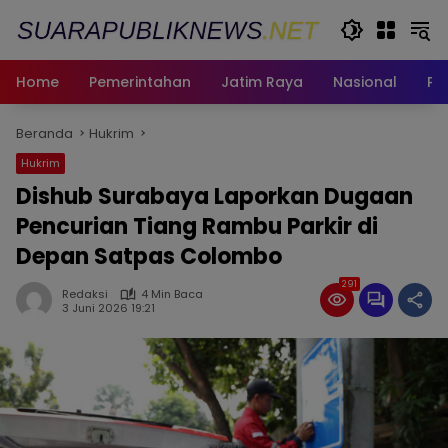
Langsung
ke
konten
Home
Pemerintahan
Jatim Raya
Nasional
Pe
Beranda
Hukrim
Hukrim
Dishub Surabaya Laporkan Dugaan
Pencurian Tiang Rambu Parkir di
Depan Satpas Colombo
291
Redaksi
4 Min Baca
3 Juni 2026 19:21