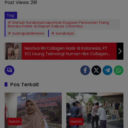
Post Views:
291
Tag:
Dishub Surabaya Laporkan Dugaan Pencurian Tiang
Rambu Parkir di Depan Satpas Colombo
suarapubliknews
surabaya
Neotiva RH Collagen Hadir di Indonesia, PT
SCI Usung Teknologi Human-like Collagen
Bersertifikasi Halal
Pos Terkait
Hukrim
Hukrim