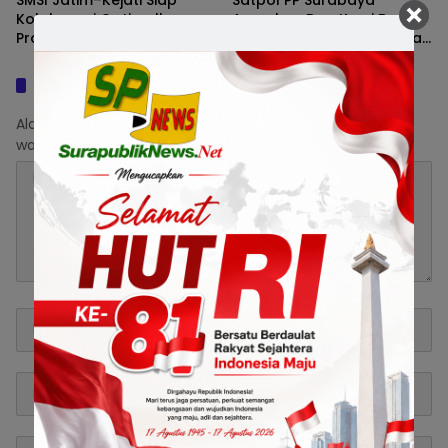
Kolaborasi Optimalkan
Amankan Dua Kursi Besi
Program Jaksa Jaga Desa
Berlogo Pemkot dari Lapak
Barang Bekas
Tinggalkan Balasan
Alamat email Anda tidak akan dipublikasikan.
Ruas yang
wajib ditandai
*