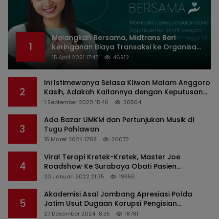
Melangkah Bersama, Midtrans Beri
1
Keringanan Biaya Transaksi ke Organisasi
Nirlaba Indonesia
15 April 2021 17:47
46912
Ini Istimewanya Selasa Kliwon Malam Anggoro
2
Kasih, Adakah Kaitannya dengan Keputusan
PDIP?
1 September 2020 15:46
30564
Ada Bazar UMKM dan Pertunjukan Musik di
3
Tugu Pahlawan
15 Maret 2024 17:58
20072
Viral Terapi Kretek-Kretek, Master Joe
4
Roadshow Ke Surabaya Obati Pasien
Sekaligus Edukasi Masyarakat
30 Januari 2022 21:35
19856
Akademisi Asal Jombang Apresiasi Polda
5
Jatim Usut Dugaan Korupsi Pengisian
Perangkat Desa di Kediri
27 Desember 2024 18:35
18781