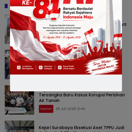
Baca Juga
Satpol PP Ungkap Dugaan Modus
Pencurian Kursi Fasum Pemkot Surabaya
Pakai Ambulans
Hukrim
7 Agustus 2026 21:21
Kunjungi Ponpes Raudlatul Ulum,
Kapolres Kediri Ajak Ulama Jaga
Kondusivitas Daerah
Hukrim
1 Agustus 2026 20:07
Kejati Jatim Kembali Tetapkan
Tersangka Baru Kasus Korupsi Perizinan
Air Tanah
Hukrim
28 Juli 2026 21:44
Kejari Surabaya Eksekusi Aset TPPU Judi