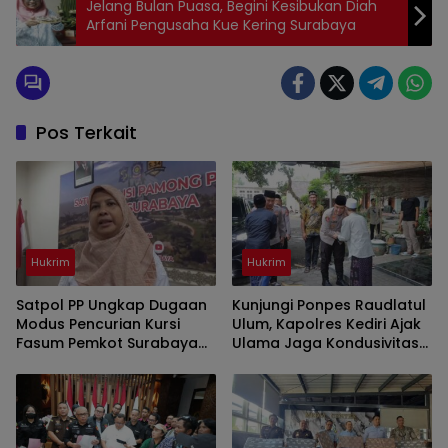
Jelang Bulan Puasa, Begini Kesibukan Diah
Arfani Pengusaha Kue Kering Surabaya
Pos Terkait
Hukrim
Hukrim
Satpol PP Ungkap Dugaan
Kunjungi Ponpes Raudlatul
Modus Pencurian Kursi
Ulum, Kapolres Kediri Ajak
Fasum Pemkot Surabaya
Ulama Jaga Kondusivitas
Pakai Ambulans
Daerah