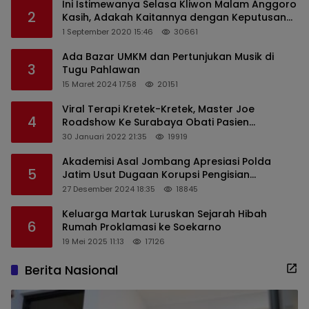
Ini Istimewanya Selasa Kliwon Malam Anggoro
2
Kasih, Adakah Kaitannya dengan Keputusan
PDIP?
1 September 2020 15:46
30661
Ada Bazar UMKM dan Pertunjukan Musik di
3
Tugu Pahlawan
15 Maret 2024 17:58
20151
Viral Terapi Kretek-Kretek, Master Joe
4
Roadshow Ke Surabaya Obati Pasien
Sekaligus Edukasi Masyarakat
30 Januari 2022 21:35
19919
Akademisi Asal Jombang Apresiasi Polda
5
Jatim Usut Dugaan Korupsi Pengisian
Perangkat Desa di Kediri
27 Desember 2024 18:35
18845
Keluarga Martak Luruskan Sejarah Hibah
6
Rumah Proklamasi ke Soekarno
19 Mei 2025 11:13
17126
Berita Nasional