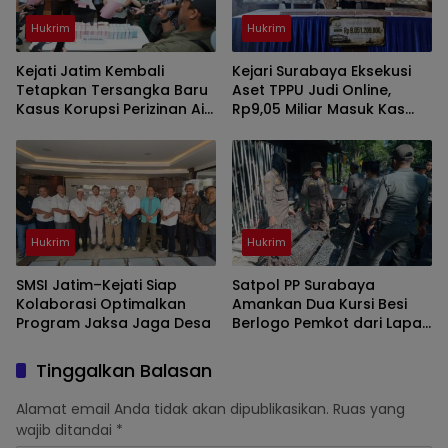
Hukrim
Hukrim
Kejati Jatim Kembali
Kejari Surabaya Eksekusi
Tetapkan Tersangka Baru
Aset TPPU Judi Online,
Kasus Korupsi Perizinan Air
Rp9,05 Miliar Masuk Kas
Tanah
Negara
Hukrim
Hukrim
SMSI Jatim–Kejati Siap
Satpol PP Surabaya
Kolaborasi Optimalkan
Amankan Dua Kursi Besi
Program Jaksa Jaga Desa
Berlogo Pemkot dari Lapak
Barang Bekas
Tinggalkan Balasan
Alamat email Anda tidak akan dipublikasikan.
Ruas yang
wajib ditandai
*