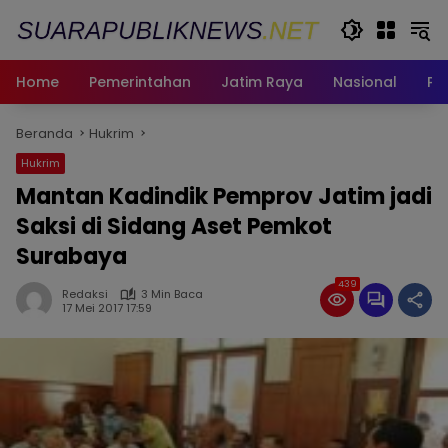
Langsung
ke
konten
Home
Pemerintahan
Jatim Raya
Nasional
Pe
Beranda
Hukrim
Hukrim
Mantan Kadindik Pemprov Jatim jadi
Saksi di Sidang Aset Pemkot
Surabaya
439
Redaksi
3 Min Baca
17 Mei 2017 17:59