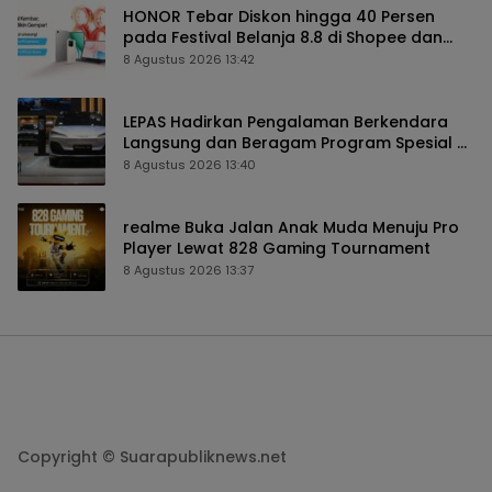
HONOR Tebar Diskon hingga 40 Persen
pada Festival Belanja 8.8 di Shopee dan
TikTok Shop
8 Agustus 2026 13:42
LEPAS Hadirkan Pengalaman Berkendara
Langsung dan Beragam Program Spesial di
GIIAS 2026
8 Agustus 2026 13:40
realme Buka Jalan Anak Muda Menuju Pro
Player Lewat 828 Gaming Tournament
8 Agustus 2026 13:37
Copyright © Suarapubliknews.net