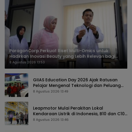
ParagonCorp Perkuat Riset Multi-Omics untuk
Hadirkan Inovasi Beauty yang Lebih Relevan bagi
Masyarakat Indonesia
8 Agustus 2026 13:53
GIIAS Education Day 2026 Ajak Ratusan
Pelajar Mengenal Teknologi dan Peluang
Karier Industri Otomotif
8 Agustus 2026 13:49
Leapmotor Mulai Perakitan Lokal
Kendaraan Listrik di Indonesia, B10 dan C10
Jadi Model Perdana
8 Agustus 2026 13:46