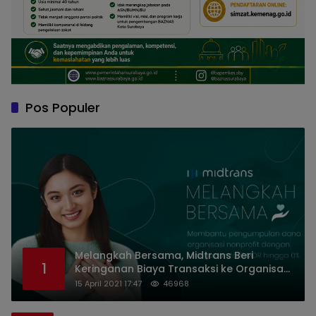
Pos Populer
Melangkah Bersama, Midtrans Beri
1
Keringanan Biaya Transaksi ke Organisasi
Nirlaba Indonesia
15 April 2021 17:47
46968