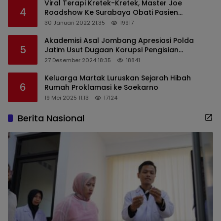
Viral Terapi Kretek-Kretek, Master Joe
4
Roadshow Ke Surabaya Obati Pasien
Sekaligus Edukasi Masyarakat
30 Januari 2022 21:35
19917
Akademisi Asal Jombang Apresiasi Polda
5
Jatim Usut Dugaan Korupsi Pengisian
Perangkat Desa di Kediri
27 Desember 2024 18:35
18841
Keluarga Martak Luruskan Sejarah Hibah
6
Rumah Proklamasi ke Soekarno
19 Mei 2025 11:13
17124
Berita Nasional