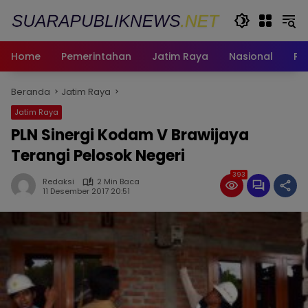
Langsung
ke
konten
Home
Pemerintahan
Jatim Raya
Nasional
Pe
Beranda
Jatim Raya
Jatim Raya
PLN Sinergi Kodam V Brawijaya
Terangi Pelosok Negeri
393
Redaksi
2 Min Baca
11 Desember 2017 20:51