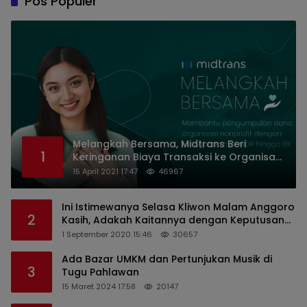
Pos Populer
Melangkah Bersama, Midtrans Beri
1
Keringanan Biaya Transaksi ke Organisasi
Nirlaba Indonesia
15 April 2021 17:47
46967
Ini Istimewanya Selasa Kliwon Malam Anggoro
2
Kasih, Adakah Kaitannya dengan Keputusan
PDIP?
1 September 2020 15:46
30657
Ada Bazar UMKM dan Pertunjukan Musik di
3
Tugu Pahlawan
15 Maret 2024 17:58
20147