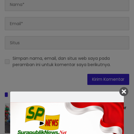
Simpan nama, email, dan situs web saya pada
peramban ini untuk komentar saya berikutnya.
Baca Juga
BCA Gandeng PPATK Edukasi 100 Pelajar
dan Lepasliarkan 1.300 Tukik di
Banyuwangi
Jatim Raya
8 Agustus 2026 13:44