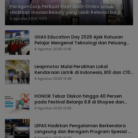
ParagonCorp Perkuat Riset Multi-Omics untuk
Hadirkan Inovasi Beauty yang Lebih Relevan bagi
Masyarakat Indonesia
8 Agustus 2026 13:53
GIIAS Education Day 2026 Ajak Ratusan
Pelajar Mengenal Teknologi dan Peluang
Karier Industri Otomotif
8 Agustus 2026 13:49
Leapmotor Mulai Perakitan Lokal
Kendaraan Listrik di Indonesia, B10 dan C10
Jadi Model Perdana
8 Agustus 2026 13:46
HONOR Tebar Diskon hingga 40 Persen
pada Festival Belanja 8.8 di Shopee dan
TikTok Shop
8 Agustus 2026 13:42
LEPAS Hadirkan Pengalaman Berkendara
Langsung dan Beragam Program Spesial di
GIIAS 2026
8 Agustus 2026 13:40