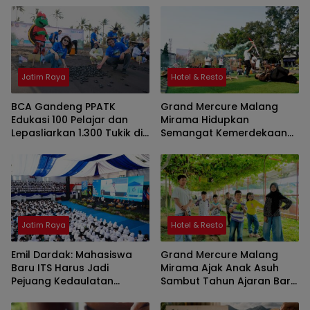
Jatim Raya
Hotel & Resto
BCA Gandeng PPATK
Grand Mercure Malang
Edukasi 100 Pelajar dan
Mirama Hidupkan
Lepasliarkan 1.300 Tukik di
Semangat Kemerdekaan
Banyuwangi
Lewat Olimpiade
Agustusan 2026
Jatim Raya
Hotel & Resto
Emil Dardak: Mahasiswa
Grand Mercure Malang
Baru ITS Harus Jadi
Mirama Ajak Anak Asuh
Pejuang Kedaulatan
Sambut Tahun Ajaran Baru
Teknologi Indonesia
Lewat Edukasi dan Wisata