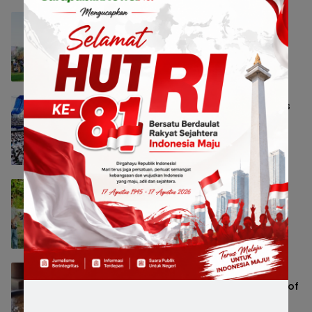
Grand Mercure Malang Mirama
Hidupkan Semangat Kemerdekaan
Lewat Olimpiade Agustusan 2026
Hotel & Resto
8 Agustus 2026 13:39
Emil Dardak: Mahasiswa Baru ITS Harus
Jadi Pejuang Kedaulatan Teknologi
Indonesia
Jatim Raya
8 Agustus 2026 12:40
Grand Mercure Malang Mirama Ajak
Anak Asuh Sambut Tahun Ajaran Baru
Lewat Edukasi dan Wisata
Hotel & Resto
8 Agustus 2026 12:35
Swiss-Belinn Airport Surabaya Angkat
Kuliner Nusantara Lewat Festival Spirit of
Independence