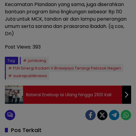
Kecamatan Plandaan yang sama, juga diserahkan
bantuan program bina lingkungan sebesar Rp 110
Juta untuk MCK, tandon air dan lampu penerangan
umum serta sarana dan prasarana ibadah. (q cox,
Dn)
Post Views:
393
Tag:
jombang
PLN Sinergi Kodam V Brawijaya Terangi Pelosok Negeri
suarapubliknews
Baterai Eneloop isi Ulang hingga 2100 Kali
Pos Terkait