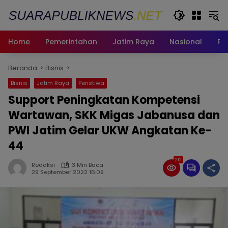
Langsung
ke
konten
Home
Pemerintahan
Jatim Raya
Nasional
Pe
Beranda
Bisnis
Bisnis
Jatim Raya
Peristiwa
Support Peningkatan Kompetensi
Wartawan, SKK Migas Jabanusa dan
PWI Jatim Gelar UKW Angkatan Ke-
44
212
Redaksi
3 Min Baca
29 September 2022 16:09