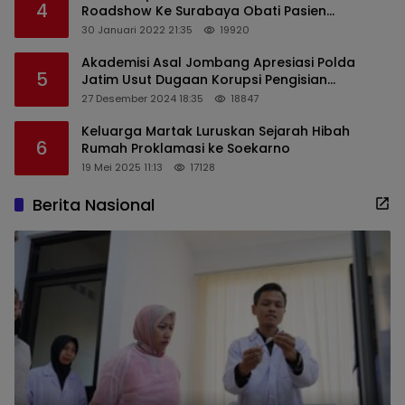
4
Roadshow Ke Surabaya Obati Pasien
Sekaligus Edukasi Masyarakat
30 Januari 2022 21:35
19920
Akademisi Asal Jombang Apresiasi Polda
5
Jatim Usut Dugaan Korupsi Pengisian
Perangkat Desa di Kediri
27 Desember 2024 18:35
18847
Keluarga Martak Luruskan Sejarah Hibah
6
Rumah Proklamasi ke Soekarno
19 Mei 2025 11:13
17128
Berita Nasional