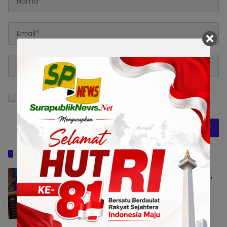
Simpan nama, email, dan situs web saya pada
peramban ini untuk komentar saya berikutnya.
Baca Juga
Musda VII Demokrat Jatim Siap Digelar,
H. Nur Muhyidin Ditunjuk sebagai Ketua
OC
Jatim Raya
9 Agustus 2026 19:48