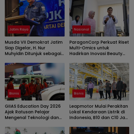
Jatim Raya
Nasional
Musda VII Demokrat Jatim
ParagonCorp Perkuat Riset
Siap Digelar, H. Nur
Multi-Omics untuk
Muhyidin Ditunjuk sebagai
Hadirkan Inovasi Beauty
Ketua OC
yang Lebih Relevan bagi
Masyarakat Indonesia
Bisnis
Bisnis
GIIAS Education Day 2026
Leapmotor Mulai Perakitan
Ajak Ratusan Pelajar
Lokal Kendaraan Listrik di
Mengenal Teknologi dan
Indonesia, B10 dan C10 Jadi
Peluang Karier Industri
Model Perdana
Otomotif