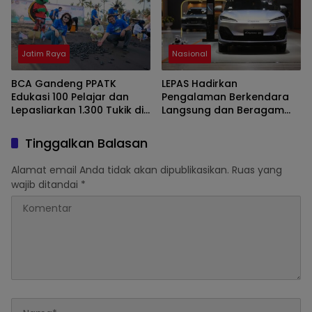
Jatim Raya
Nasional
BCA Gandeng PPATK
LEPAS Hadirkan
Edukasi 100 Pelajar dan
Pengalaman Berkendara
Lepasliarkan 1.300 Tukik di
Langsung dan Beragam
Banyuwangi
Program Spesial di GIIAS
2026
Tinggalkan Balasan
Alamat email Anda tidak akan dipublikasikan.
Ruas yang
wajib ditandai
*