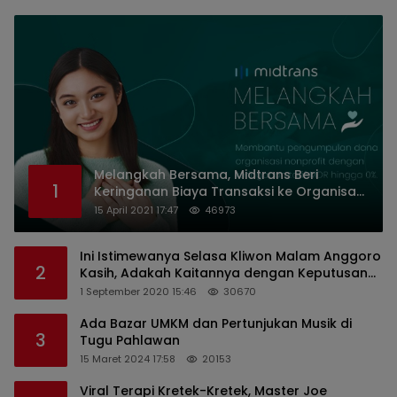
Melangkah Bersama, Midtrans Beri
1
Keringanan Biaya Transaksi ke Organisasi
Nirlaba Indonesia
15 April 2021 17:47
46973
Ini Istimewanya Selasa Kliwon Malam Anggoro
2
Kasih, Adakah Kaitannya dengan Keputusan
PDIP?
1 September 2020 15:46
30670
Ada Bazar UMKM dan Pertunjukan Musik di
3
Tugu Pahlawan
15 Maret 2024 17:58
20153
Viral Terapi Kretek-Kretek, Master Joe