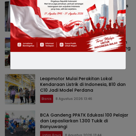
ParagonCorp Perkuat Riset Multi-Omics
untuk Hadirkan Inovasi Beauty yang
Lebih Relevan bagi Masyarakat
Indonesia
Nasional
8 Agustus 2026 13:53
GIIAS Education Day 2026 Ajak Ratusan
Pelajar Mengenal Teknologi dan Peluang
Karier Industri Otomotif
Bisnis
8 Agustus 2026 13:49
Leapmotor Mulai Perakitan Lokal
Kendaraan Listrik di Indonesia, B10 dan
C10 Jadi Model Perdana
Bisnis
8 Agustus 2026 13:46
BCA Gandeng PPATK Edukasi 100 Pelajar
dan Lepasliarkan 1.300 Tukik di
Banyuwangi
Jatim Raya
8 Agustus 2026 13:44