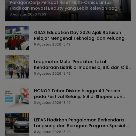
ParagonCorp Perkuat Riset Multi-Omics untuk
Hadirkan Inovasi Beauty yang Lebih Relevan bagi
Masyarakat Indonesia
8 Agustus 2026 13:53
GIIAS Education Day 2026 Ajak Ratusan
Pelajar Mengenal Teknologi dan Peluang
Karier Industri Otomotif
8 Agustus 2026 13:49
Leapmotor Mulai Perakitan Lokal
Kendaraan Listrik di Indonesia, B10 dan C10
Jadi Model Perdana
8 Agustus 2026 13:46
HONOR Tebar Diskon hingga 40 Persen
pada Festival Belanja 8.8 di Shopee dan
TikTok Shop
8 Agustus 2026 13:42
LEPAS Hadirkan Pengalaman Berkendara
Langsung dan Beragam Program Spesial di
GIIAS 2026
8 Agustus 2026 13:40