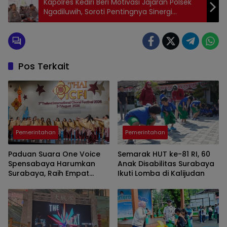
Kapolres Kediri Beri Motivasi Jajaran Polsek
Ngadiluwih, Soroti Pentingnya Sinergi
Kamtibmas
Pos Terkait
Pemerintahan
Pemerintahan
Paduan Suara One Voice
Semarak HUT ke-81 RI, 60
Spensabaya Harumkan
Anak Disabilitas Surabaya
Surabaya, Raih Empat
Ikuti Lomba di Kalijudan
Penghargaan di Thailand