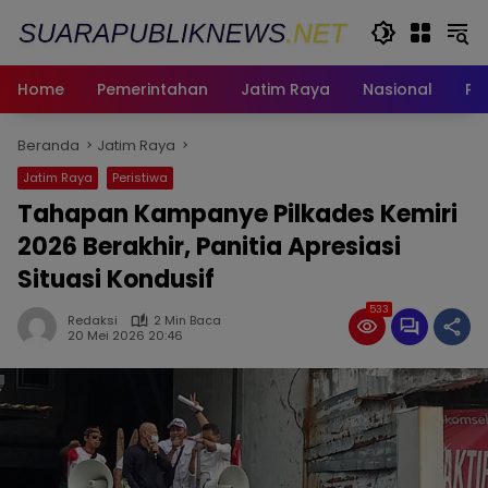
Langsung
ke
konten
Home
Pemerintahan
Jatim Raya
Nasional
Pe
Beranda
Jatim Raya
Jatim Raya
Peristiwa
Tahapan Kampanye Pilkades Kemiri
2026 Berakhir, Panitia Apresiasi
Situasi Kondusif
533
Redaksi
2 Min Baca
20 Mei 2026 20:46