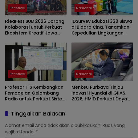
Peristiwa
Nasional
IdeaFest SUB 2026 Dorong
IDSurvey Edukasi 330 Siswa
Kolaborasi untuk Perkuat
di Bidara Cina, Tanamkan
Ekosistem Kreatif Jawa
Kepedulian Lingkungan
Timur
Sejak Dini
Peristiwa
Nasional
Profesor ITS Kembangkan
Menkeu Purbaya Tinjau
Pemodelan Gelombang
Inovasi Hyundai di GIIAS
Radio untuk Perkuat Sistem
2026, HMID Perkuat Daya
Telekomunikasi Nasional
Tarik Produk
Tinggalkan Balasan
Alamat email Anda tidak akan dipublikasikan.
Ruas yang
wajib ditandai
*