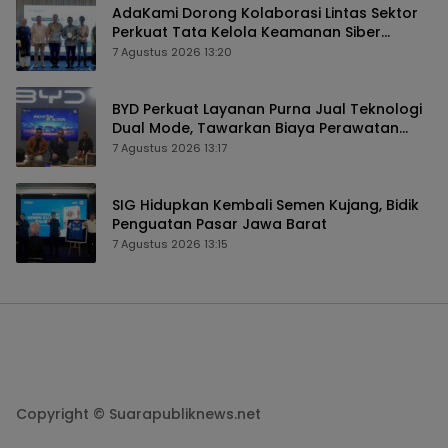
AdaKami Dorong Kolaborasi Lintas Sektor
Perkuat Tata Kelola Keamanan Siber
Berbasis AI
7 Agustus 2026 13:20
BYD Perkuat Layanan Purna Jual Teknologi
Dual Mode, Tawarkan Biaya Perawatan
Lebih Efisien
7 Agustus 2026 13:17
SIG Hidupkan Kembali Semen Kujang, Bidik
Penguatan Pasar Jawa Barat
7 Agustus 2026 13:15
Copyright © Suarapubliknews.net