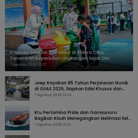
IDSurvey Edukasi 330 Siswa di Bidara Cina,
Tanamkan Kepedulian Lingkungan Sejak Dini
7 Agustus 2026 13:27
Jeep Rayakan 85 Tahun Perjalanan Ikonik
di GIIAS 2026, Siapkan Edisi Khusus dan
Perkuat Pengalaman Pelanggan
7 Agustus 2026 13:24
Kru Pertamina Pride dan Gamsunoro
Bagikan Kisah Menegangkan Melintasi Selat
Hormuz di Tengah Konflik
7 Agustus 2026 13:22