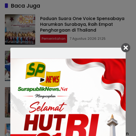
Baca Juga
Paduan Suara One Voice Spensabaya
Harumkan Surabaya, Raih Empat
Penghargaan di Thailand
Pemerintahan
7 Agustus 2026 21:25
Semarak HUT ke-81 RI, 60 Anak
Disabilitas Surabaya Ikuti Lomba di
Kalijudan
Pemerintahan
7 Agustus 2026 17:29
IdeaFest SUB 2026 Dorong Kolaborasi
untuk Perkuat Ekosistem Kreatif Jawa
Timur
Peristiwa
7 Agustus 2026 13:39
IDSurvey Edukasi 330 Siswa di Bidara
Cina, Tanamkan Kepedulian Lingkungan