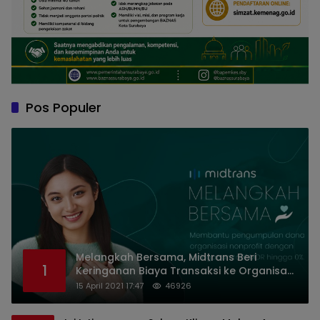
Pos Populer
Melangkah Bersama, Midtrans Beri
1
Keringanan Biaya Transaksi ke Organisasi
Nirlaba Indonesia
15 April 2021 17:47
46926