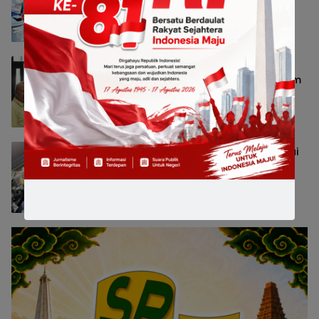
Sejak Dini
Nasional
7 Agustus 2026 13:27
Profesor ITS Kembangkan Pemodelan
Gelombang Radio untuk Perkuat Sistem
Telekomunikasi Nasional
Peristiwa
7 Agustus 2026 13:25
Menkeu Purbaya Tinjau Inovasi Hyundai
di GIIAS 2026, HMID Perkuat Daya Tarik
Produk
Nasional
7 Agustus 2026 13:13