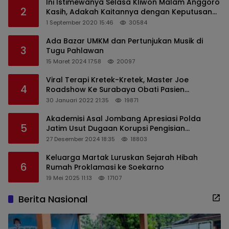
Ini Istimewanya Selasa Kliwon Malam Anggoro
2
Kasih, Adakah Kaitannya dengan Keputusan
PDIP?
1 September 2020 15:46
30584
Ada Bazar UMKM dan Pertunjukan Musik di
3
Tugu Pahlawan
15 Maret 2024 17:58
20097
Viral Terapi Kretek-Kretek, Master Joe
4
Roadshow Ke Surabaya Obati Pasien
Sekaligus Edukasi Masyarakat
30 Januari 2022 21:35
19871
Akademisi Asal Jombang Apresiasi Polda
5
Jatim Usut Dugaan Korupsi Pengisian
Perangkat Desa di Kediri
27 Desember 2024 18:35
18803
Keluarga Martak Luruskan Sejarah Hibah
6
Rumah Proklamasi ke Soekarno
19 Mei 2025 11:13
17107
Berita Nasional