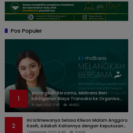
Pos Populer
Melangkah Bersama, Midtrans Beri
1
Keringanan Biaya Transaksi ke Organisasi
Nirlaba Indonesia
15 April 2021 17:47
46952
Ini Istimewanya Selasa Kliwon Malam Anggoro
2
Kasih, Adakah Kaitannya dengan Keputusan
PDIP?
1 September 2020 15:46
30642