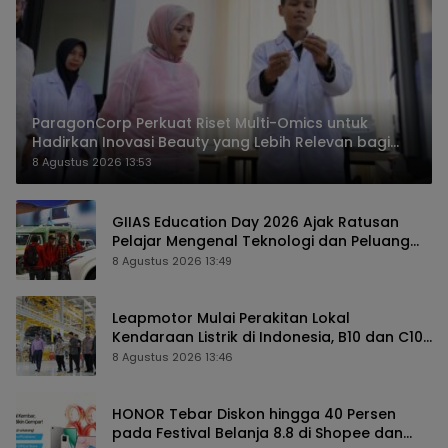
ParagonCorp Perkuat Riset Multi-Omics untuk
Hadirkan Inovasi Beauty yang Lebih Relevan bagi
Masyarakat Indonesia
8 Agustus 2026 13:53
GIIAS Education Day 2026 Ajak Ratusan
Pelajar Mengenal Teknologi dan Peluang
Karier Industri Otomotif
8 Agustus 2026 13:49
Leapmotor Mulai Perakitan Lokal
Kendaraan Listrik di Indonesia, B10 dan C10
Jadi Model Perdana
8 Agustus 2026 13:46
HONOR Tebar Diskon hingga 40 Persen
pada Festival Belanja 8.8 di Shopee dan