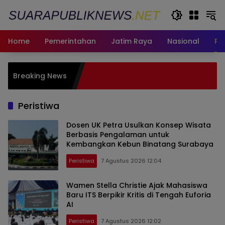
Langsung
ke
konten
Home
Pemerintahan
Jatim Raya
Nasional
Pe
Pemkot Sura
Breaking News
bagi Warga
Fasum
Peristiwa
Dosen UK Petra Usulkan Konsep Wisata
Berbasis Pengalaman untuk
Kembangkan Kebun Binatang Surabaya
Peristiwa
7 Agustus 2026 12:04
Wamen Stella Christie Ajak Mahasiswa
Baru ITS Berpikir Kritis di Tengah Euforia
AI
Peristiwa
7 Agustus 2026 12:02