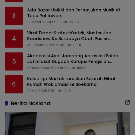
Ada Bazar UMKM dan Pertunjukan Musik di
3
Tugu Pahlawan
15 Maret 2024 17:58
20136
Viral Terapi Kretek-Kretek, Master Joe
4
Roadshow Ke Surabaya Obati Pasien
Sekaligus Edukasi Masyarakat
30 Januari 2022 21:35
19911
Akademisi Asal Jombang Apresiasi Polda
5
Jatim Usut Dugaan Korupsi Pengisian
Perangkat Desa di Kediri
27 Desember 2024 18:35
18833
Keluarga Martak Luruskan Sejarah Hibah
6
Rumah Proklamasi ke Soekarno
19 Mei 2025 11:13
17119
Berita Nasional